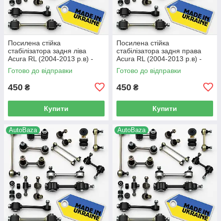
Посилена стійка
Посилена стійка
стабілізатора задня ліва
стабілізатора задня права
Acura RL (2004-2013 р.в) -
Acura RL (2004-2013 р.в) -
(201L)
(201R)
Готово до відправки
Готово до відправки
450
450
₴
₴
Купити
Купити
AutoBaza
AutoBaza