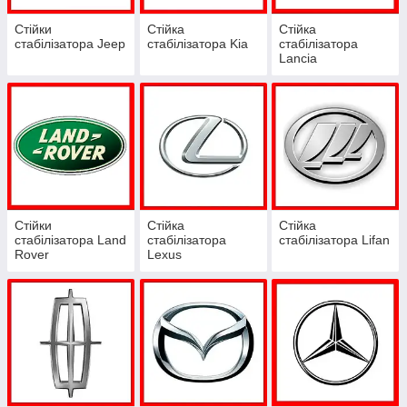
Стійки
Стійка
Стійка
стабілізатора Jeep
стабілізатора Kia
стабілізатора
Lancia
Стійки
Стійка
Стійка
стабілізатора Land
стабілізатора
стабілізатора Lifan
Rover
Lexus