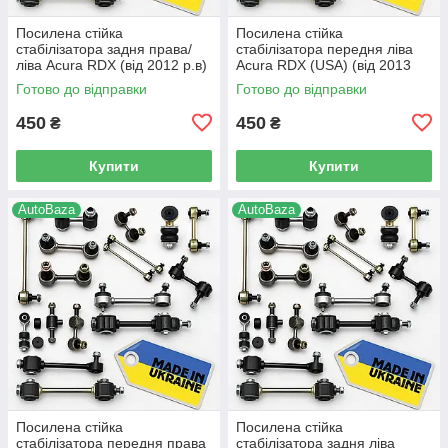
Посилена стійка
Посилена стійка
стабілізатора задня права/
стабілізатора передня ліва
ліва Acura RDX (від 2012 р.в)
Acura RDX (USA) (від 2013
- (120)
р.в) - (230L)
Готово до відправки
Готово до відправки
450
450
₴
₴
Купити
Купити
AutoBaza
AutoBaza
Посилена стійка
Посилена стійка
стабілізатора передня права
стабілізатора задня ліва