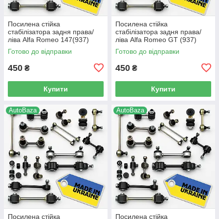
Посилена стійка
Посилена стійка
стабілізатора задня права/
стабілізатора задня права/
ліва Alfa Romeo 147(937)
ліва Alfa Romeo GT (937)
(2000-2010 р.в) - 60613575,
(2003-2010 р.в) - 60613575,
Готово до відправки
Готово до відправки
(26)
(26)
450
450
₴
₴
Купити
Купити
AutoBaza
AutoBaza
Посилена стійка
Посилена стійка