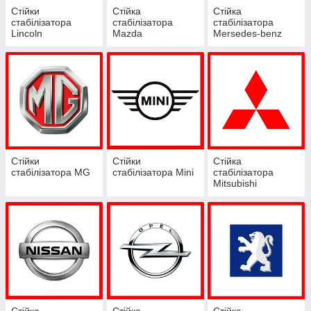
Стійки
Стійка
Стійка
стабілізатора
стабілізатора
стабілізатора
Lincoln
Mazda
Mersedes-benz
Стійки
Стійки
Стійка
стабілізатора MG
стабілізатора Mini
стабілізатора
Mitsubishi