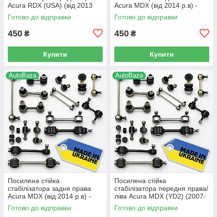
Acura RDX (USA) (від 2013
Acura MDX (від 2014 р.в) -
р.в) - (230 R)
0323YD1LL, (242L)
Готово до відправки
Готово до відправки
450
450
₴
₴
Купити
Купити
AutoBaza
AutoBaza
Посилена стійка
Посилена стійка
стабілізатора задня права
стабілізатора передня права/
Acura MDX (від 2014 р.в) -
ліва Acura MDX (YD2) (2007-
0323YD1RR, (242R)
2013 р.в) - 51320S0XA02,
Готово до відправки
Готово до відправки
(138)