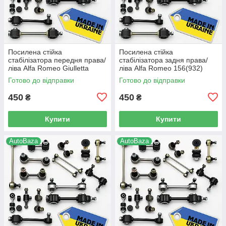
Посилена стійка
Посилена стійка
стабілізатора передня права/
стабілізатора задня права/
ліва Alfa Romeo Giulletta
ліва Alfa Romeo 156(932)
(940) (2010-2020 р.в) -
(1997-2006 р.в) - 60613575,
Готово до відправки
Готово до відправки
50531823, (4)
(26)
450
450
₴
₴
Купити
Купити
AutoBaza
AutoBaza