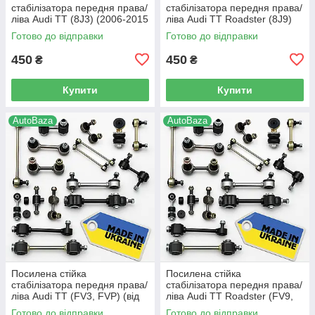
стабілізатора передня права/
стабілізатора передня права/
ліва Audi TT (8J3) (2006-2015
ліва Audi TT Roadster (8J9)
р.в) -1K0 411 315 J, (42)
(2007-2014 р.в) -1K0 411 315
Готово до відправки
Готово до відправки
J, (42)
450
450
₴
₴
Купити
Купити
AutoBaza
AutoBaza
Посилена стійка
Посилена стійка
стабілізатора передня права/
стабілізатора передня права/
ліва Audi TT (FV3, FVP) (від
ліва Audi TT Roadster (FV9,
2014 р.в) -1K0 411 315 J, (42)
FVR) (від 2014 р.в) -1K0 411
Готово до відправки
Готово до відправки