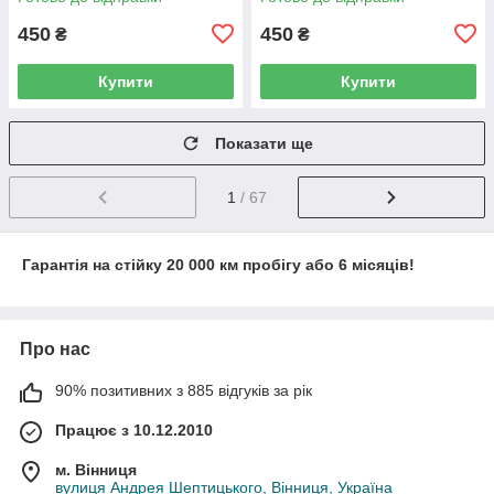
315 J, (42)
450
450
₴
₴
Купити
Купити
Показати ще
1
/ 67
Гарантія на стійку 20 000 км пробігу або 6 місяців!
Про нас
90% позитивних з 885 відгуків за рік
Працює з 10.12.2010
м. Вінниця
вулиця Андрея Шептицького, Вінниця, Україна