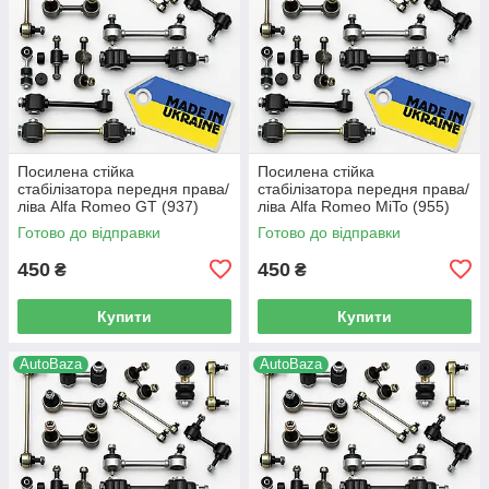
Посилена стійка
Посилена стійка
стабілізатора передня права/
стабілізатора передня права/
ліва Alfa Romeo GT (937)
ліва Alfa Romeo MiTo (955)
(2003-2010 р.в) - 46841498,
(2008-2018 р.в) - 50531823,
Готово до відправки
Готово до відправки
(166)
(4)
450
450
₴
₴
Купити
Купити
AutoBaza
AutoBaza