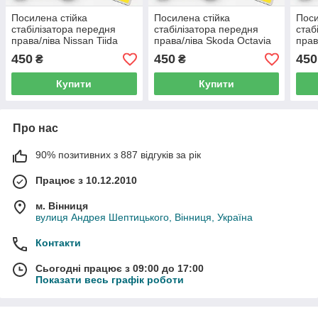
Посилена стійка
Посилена стійка
Поси
стабілізатора передня
стабілізатора передня
стаб
права/ліва Nissan Tiida
права/ліва Skoda Octavia
прав
(SC11) (2004-2013 р.в) -
II (1Z3, 1Z5) (2004-2013
IV (
450
450
450
₴
₴
54618-9U00A, (33)
р.в) - 1KD411315A, (42)
5132
Купити
Купити
Про нас
90% позитивних з 887 відгуків за рік
Працює з 10.12.2010
м. Вінниця
вулиця Андрея Шептицького, Вінниця, Україна
Контакти
Сьогодні працює з 09:00 до 17:00
Показати весь графік роботи