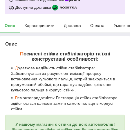
Доступна доставка
Опис
Характеристики
Доставка
Оплата
Умови п
Опис
П
осилені стійки стабілізаторів та їхні
конструктивні особливості:
Д
одаткова надійність стійки стабілізатора:
Забезпечується за рахунок оптимізації процесу
встановлення кульового пальця, котрий знаходиться в
прогумованій обоймі, що гарантує надійне кріплення
кульового пальця в корпусі стійки.
Р
емонтопридатність: Реставрація стійок стабілізатора
здійснюється шляхом заміни самого пальця в корпусі
стійки.
У нашому магазині є стійки до всіх автомобілів!
Якщо раптом, необхідної стійки для Вашого автомобіля