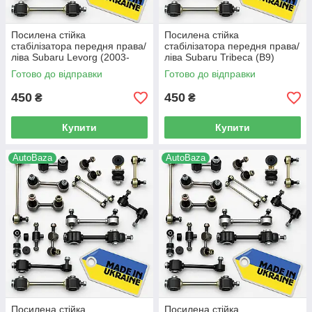
Посилена стійка
Посилена стійка
стабілізатора передня права/
стабілізатора передня права/
ліва Subaru Levorg (2003-
ліва Subaru Tribeca (B9)
2015 р.в) - 20420XA000, (90)
(2005-2014 р.в) -
Готово до відправки
Готово до відправки
20420XA000, (90)
450
450
₴
₴
Купити
Купити
AutoBaza
AutoBaza
Посилена стійка
Посилена стійка