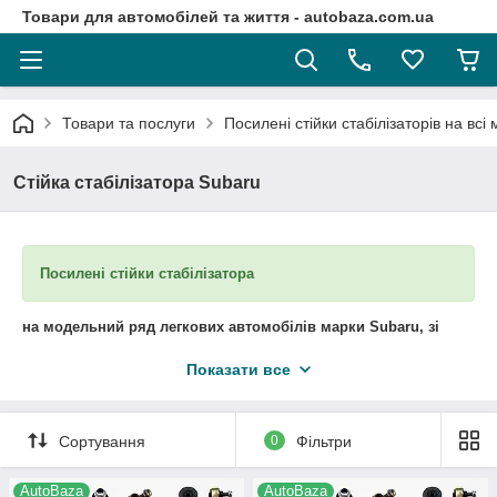
Товари для автомобілей та життя - autobaza.com.ua
Товари та послуги
Посилені стійки стабілізаторів на всі
Стійка стабілізатора Subaru
Посилені стійки стабілізатора
на модельний ряд легкових автомобілів марки Subaru
, зі
знімним пальцем
. В наявності та під замовлення.
Показати все
Модернізація конструкції стійки стабілізатора дозволила
домогтися істотного поліпшення їх технічних характеристик,
додаткова міцність стійок стабілізатора забезпечується за
Сортування
0
Фільтри
рахунок оптимізації процесу установки кульового пальця: тепер
він знаходиться в прогумованої обоймі, яка гарантує надійне
AutoBaza
AutoBaza