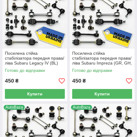
Посилена стійка
Посилена стійка
стабілізатора передня права/
стабілізатора передня права/
ліва Subaru Legacy IV (BL)
ліва Subaru Impreza (GR, GH,
(2003-2015 р.в) -
G3) (2007-2014 р.в) -
Готово до відправки
Готово до відправки
20470FE000, (66)
20470FE000, (66)
450
450
₴
₴
Купити
Купити
AutoBaza
AutoBaza