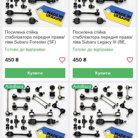
Посилена стійка
Посилена стійка
стабілізатора передня права/
стабілізатора передня права/
ліва Subaru Forester (SF)
ліва Subaru Legacy III (BE,
(1997-2002 р.в) -
BH) (1998-2003 р.в) -
Готово до відправки
Готово до відправки
20420AA000, (149)
20420AA000, (149)
450
450
₴
₴
Купити
Купити
AutoBaza
AutoBaza