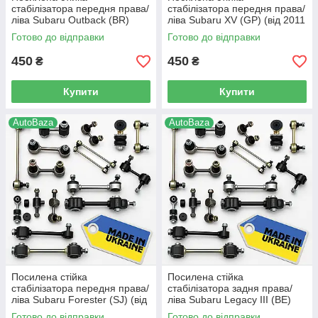
стабілізатора передня права/
стабілізатора передня права/
ліва Subaru Outback (BR)
ліва Subaru XV (GP) (від 2011
(2009-2015 р.в) -
р.в) - 20420XA000, (90)
Готово до відправки
Готово до відправки
20420XA000, (90)
450
450
₴
₴
Купити
Купити
AutoBaza
AutoBaza
Посилена стійка
Посилена стійка
стабілізатора передня права/
стабілізатора задня права/
ліва Subaru Forester (SJ) (від
ліва Subaru Legacy III (BE)
2012 р.в) - 20420XA000, (90)
(1998-2003 р.в) - 20470-
Готово до відправки
Готово до відправки