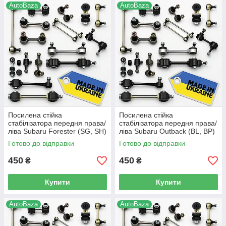
AutoBaza
AutoBaza
Посилена стійка
Посилена стійка
стабілізатора передня права/
стабілізатора передня права/
ліва Subaru Forester (SG, SH)
ліва Subaru Outback (BL, BP)
(2002-2013 р.в) -
(2003-2010 р.в) -
Готово до відправки
Готово до відправки
20470FE000, (66)
20470FE000, (66)
450
450
₴
₴
Купити
Купити
AutoBaza
AutoBaza