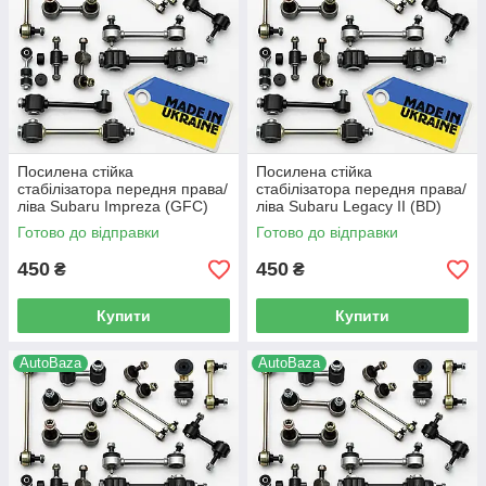
Посилена стійка
Посилена стійка
стабілізатора передня права/
стабілізатора передня права/
ліва Subaru Impreza (GFC)
ліва Subaru Legacy II (BD)
(1993-2000 р.в) -
(1994-1999 р.в) -
Готово до відправки
Готово до відправки
20420AA000, (149)
20420AA000, (149)
450
450
₴
₴
Купити
Купити
AutoBaza
AutoBaza