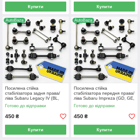
Купити
Купити
AutoBaza
AutoBaza
Посилена стійка
Посилена стійка
стабілізатора задня права/
стабілізатора передня права/
ліва Subaru Legacy IV (BL,
ліва Subaru Impreza (GD, GE,
BP) (2003-2015 р.в) - 20470-
GV) (1999-2009 р.в) -
Готово до відправки
Готово до відправки
AE000, (73)
20470FE000, (66)
450
450
₴
₴
Купити
Купити