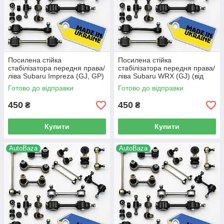
Посилена стійка
Посилена стійка
стабілізатора передня права/
стабілізатора передня права/
ліва Subaru Impreza (GJ, GP)
ліва Subaru WRX (GJ) (від
(від 2011 р.в) - 20470FE000,
2011 р.в) - 20470FE000, (66)
Готово до відправки
Готово до відправки
(66)
450
450
₴
₴
Купити
Купити
AutoBaza
AutoBaza