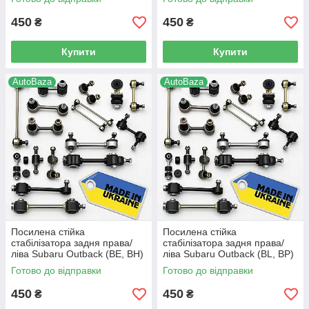
AE000, (73)
450
450
₴
₴
Купити
Купити
AutoBaza
AutoBaza
Посилена стійка
Посилена стійка
стабілізатора задня права/
стабілізатора задня права/
ліва Subaru Outback (BE, BH)
ліва Subaru Outback (BL, BP)
(1998-2003 р.в) - 20470-
(2003-2010 р.в) - 20470-
Готово до відправки
Готово до відправки
AE000, (73)
AE000, (73)
450
450
₴
₴