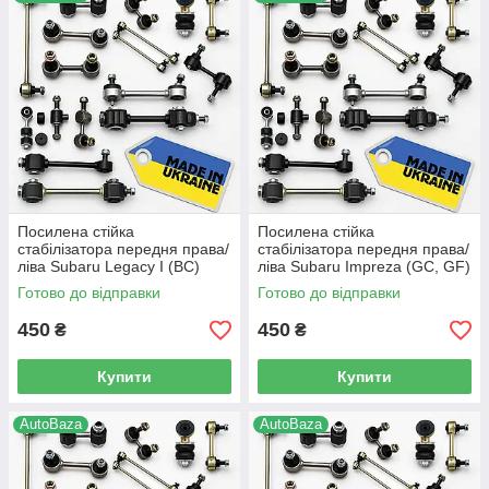
кріплення кульового пальця в корпусі самої стійки. Тепер вам не
треба викидати стійку після зносу! Проводиться реставрація
стійок стабілізатора шляхом заміни самого пальця в корпусі
стійки. Завдяки відсутності втулки і пильовика, стійки
стабілізатора стали більш надійними і довговічними.
Посилена стійка
Посилена стійка
стабілізатора передня права/
стабілізатора передня права/
ліва Subaru Legacy I (BC)
ліва Subaru Impreza (GC, GF)
(1989-1995 р.в) -
(1992-2001 р.в) -
Готово до відправки
Готово до відправки
20420AA000, (149)
20420AA000, (149)
450
450
₴
₴
Купити
Купити
AutoBaza
AutoBaza