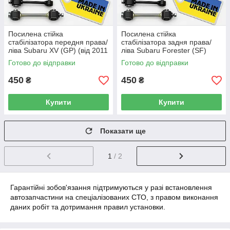
Посилена стійка
Посилена стійка
стабілізатора передня права/
стабілізатора задня права/
ліва Subaru XV (GP) (від 2011
ліва Subaru Forester (SF)
р.в) - 20470FE000, (66)
(1997-2002 р.в) -
Готово до відправки
Готово до відправки
20470SA010, (58)
450
450
₴
₴
Купити
Купити
Показати ще
1
/ 2
Гарантійні зобов'язання підтримуються у разі встановлення
автозапчастини на спеціалізованих СТО, з правом виконання
даних робіт та дотримання правил установки.