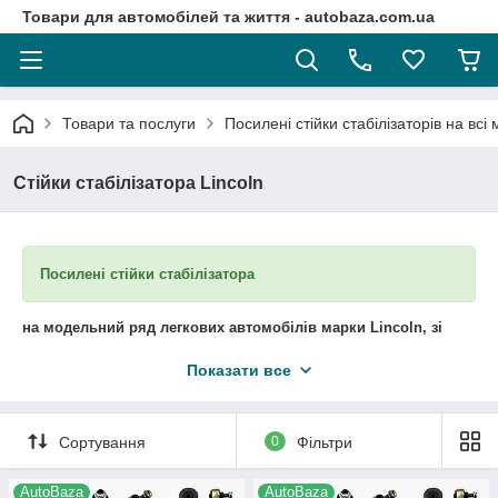
Товари для автомобілей та життя - autobaza.com.ua
Товари та послуги
Посилені стійки стабілізаторів на всі
Стійки стабілізатора Lincoln
Посилені стійки стабілізатора
на модельний ряд легкових автомобілів марки
Lincoln
, зі
знімним пальцем
. В наявності та під замовлення.
Показати все
Модернізація конструкції стійки стабілізатора дозволила
домогтися істотного поліпшення їх технічних характеристик,
додаткова міцність стійок стабілізатора забезпечується за
Сортування
0
Фільтри
рахунок оптимізації процесу установки кульового пальця: тепер
він знаходиться в прогумованої обоймі, яка гарантує надійне
AutoBaza
AutoBaza