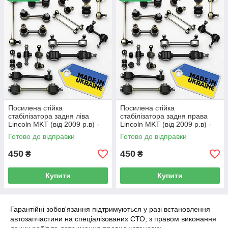
кріплення кульового пальця в корпусі самої стійки. Тепер вам не
треба викидати стійку після зносу! Проводиться реставрація
стійок стабілізатора шляхом заміни самого пальця в корпусі
стійки. Завдяки відсутності втулки і пильовика, стійки
стабілізатора стали більш надійними і довговічними.
Посилена стійка
Посилена стійка
стабілізатора задня ліва
стабілізатора задня права
Lincoln MKT (від 2009 р.в) -
Lincoln MKT (від 2009 р.в) -
(231 L)
(231 R)
Готово до відправки
Готово до відправки
450
450
₴
₴
Купити
Купити
Гарантійні зобов'язання підтримуються у разі встановлення
автозапчастини на спеціалізованих СТО, з правом виконання