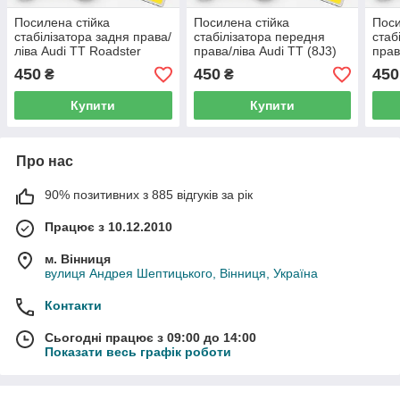
Посилена стійка
Посилена стійка
Поси
стабілізатора задня права/
стабілізатора передня
стаб
ліва Audi TT Roadster
права/ліва Audi TT (8J3)
прав
(FV9, FVR) (від 2014 р.в) -
(2006-2015 р.в) -1K0 411
Road
450
450
450
₴
₴
1K0505465C, (150)
315 J, (42)
р.в)
Купити
Купити
Про нас
90% позитивних з 885 відгуків за рік
Працює з 10.12.2010
м. Вінниця
вулиця Андрея Шептицького, Вінниця, Україна
Контакти
Сьогодні працює з 09:00 до 14:00
Показати весь графік роботи