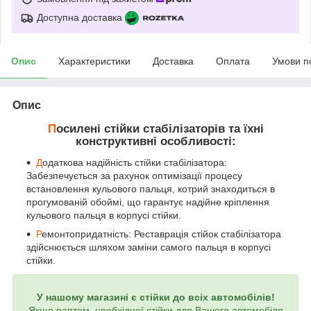
Доступна доставка
Опис
Характеристики
Доставка
Оплата
Умови п
Опис
П
осилені стійки стабілізаторів та їхні
конструктивні особливості:
Д
одаткова надійність стійки стабілізатора:
Забезпечується за рахунок оптимізації процесу
встановлення кульового пальця, котрий знаходиться в
прогумованій обоймі, що гарантує надійне кріплення
кульового пальця в корпусі стійки.
Р
емонтопридатність: Реставрація стійок стабілізатора
здійснюється шляхом заміни самого пальця в корпусі
стійки.
У нашому магазині є стійки до всіх автомобілів!
Якщо раптом, необхідної стійки для Вашого автомобіля