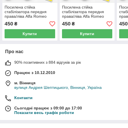
Посилена стійка
Посилена стійка
Поси
стабілізатора передня
стабілізатора передня
стаб
права/ліва Alfa Romeo
права/ліва Alfa Romeo
прав
156(932) (1997-2006 р.в) -
147(937) (2000-2010 р.в) -
(937
450
450
450
₴
₴
46841498, (166)
46841498, (166)
4684
Купити
Купити
Про нас
90% позитивних з 884 відгуків за рік
Працює з 10.12.2010
м. Вінниця
вулиця Андрея Шептицького, Вінниця, Україна
Контакти
Сьогодні працює з 09:00 до 17:00
Показати весь графік роботи