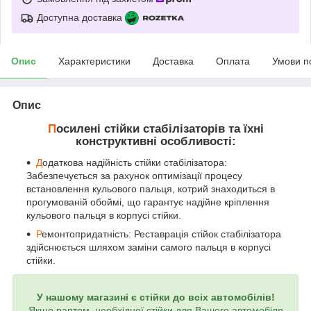
Доступна доставка
Опис
Характеристики
Доставка
Оплата
Умови п
Опис
П
осилені стійки стабілізаторів та їхні
конструктивні особливості:
Д
одаткова надійність стійки стабілізатора:
Забезпечується за рахунок оптимізації процесу
встановлення кульового пальця, котрий знаходиться в
прогумованій обоймі, що гарантує надійне кріплення
кульового пальця в корпусі стійки.
Р
емонтопридатність: Реставрація стійок стабілізатора
здійснюється шляхом заміни самого пальця в корпусі
стійки.
У нашому магазині є стійки до всіх автомобілів!
Якщо раптом, необхідної стійки для Вашого автомобіля