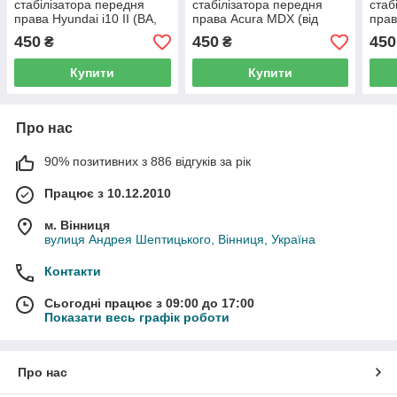
стабілізатора передня
стабілізатора передня
стаб
права Hyundai i10 II (BA,
права Acura MDX (від
прав
IA) (від 2013 р.в) -
2014 р.в) - CLHO84R,
(F33
450
450
450
₴
₴
548400X500, (104R)
(241R)
3130
Купити
Купити
Про нас
90% позитивних з 886 відгуків за рік
Працює з 10.12.2010
м. Вінниця
вулиця Андрея Шептицького, Вінниця, Україна
Контакти
Сьогодні працює з 09:00 до 17:00
Показати весь графік роботи
Про нас