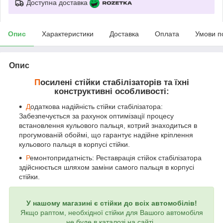
Доступна доставка
Опис
Характеристики
Доставка
Оплата
Умови п
Опис
П
осилені стійки стабілізаторів та їхні
конструктивні особливості:
Д
одаткова надійність стійки стабілізатора:
Забезпечується за рахунок оптимізації процесу
встановлення кульового пальця, котрий знаходиться в
прогумованій обоймі, що гарантує надійне кріплення
кульового пальця в корпусі стійки.
Р
емонтопридатність: Реставрація стійок стабілізатора
здійснюється шляхом заміни самого пальця в корпусі
стійки.
У нашому магазині є стійки до всіх автомобілів!
Якщо раптом, необхідної стійки для Вашого автомобіля
не буде в каталозі на сайті,