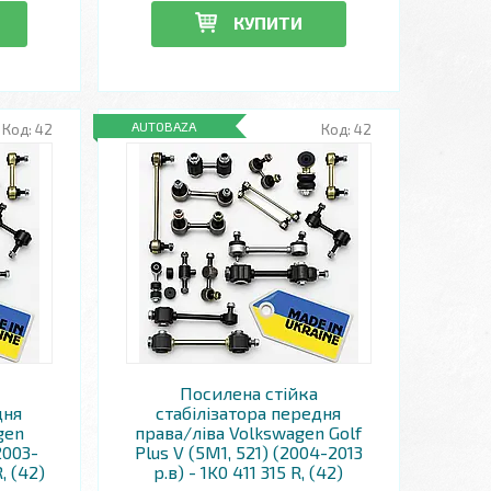
КУПИТИ
AUTOBAZA
42
42
Посилена стійка
дня
стабілізатора передня
gen
права/ліва Volkswagen Golf
(2003-
Plus V (5M1, 521) (2004-2013
R, (42)
р.в) - 1K0 411 315 R, (42)