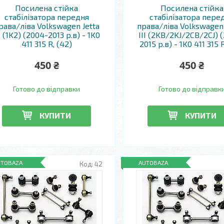
Посилена стійка
Посилена стійка
стабілізатора передня
стабілізатора пере
рава/ліва Volkswagen Jetta
права/ліва Volkswagen
I (1K2) (2004-2013 р.в) - 1K0
III (2KB/2KJ/2CB/2CJ) 
411 315 R, (42)
2015 р.в) - 1K0 411 315 
450 ₴
450 ₴
Готово до відправки
Готово до відправк
КУПИТИ
КУПИТИ
UTOBAZA
AUTOBAZA
42