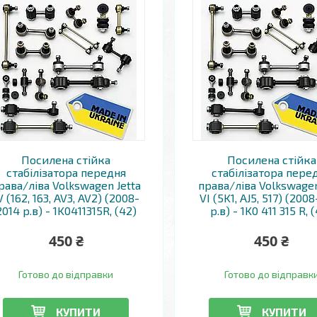
Посилена стійка
Посилена стійка
стабілізатора передня
стабілізатора пере
рава/ліва Volkswagen Jetta
права/ліва Volkswagen
V (162, 163, AV3, AV2) (2008-
VI (5K1, AJ5, 517) (200
2014 р.в) - 1K0411315R, (42)
р.в) - 1K0 411 315 R, 
450 ₴
450 ₴
Готово до відправки
Готово до відправк
КУПИТИ
КУПИТИ