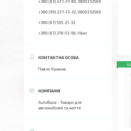
+380 (63) 417-37-80
0800332569
+380 (99) 227-13-32
0800332569
+380 (67) 505-21-32
+380 (67) 218-53-96
Viber
A
Павло Ушаков
AutoBaza - Товари для
автомобілей та життя