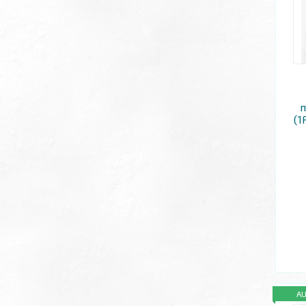
п
(1
A