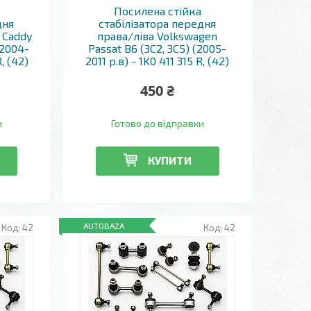
Посилена стійка
дня
стабілізатора передня
 Caddy
права/ліва Volkswagen
(2004-
Passat B6 (3C2, 3C5) (2005-
R, (42)
2011 р.в) - 1K0 411 315 R, (42)
450 ₴
и
Готово до відправки
КУПИТИ
AUTOBAZA
42
42