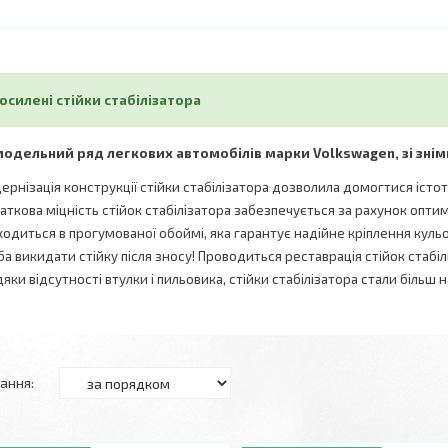
осилені стійки стабілізатора
модельний ряд легкових автомобілів марки Volkswagen, зі зні
ернізація конструкції стійки стабілізатора дозволила домогтися істо
аткова міцність стійок стабілізатора забезпечується за рахунок оптим
ходиться в прогумованої обоймі, яка гарантує надійне кріплення кульов
ба викидати стійку після зносу! Проводиться реставрація стійок стабіл
яки відсутності втулки і пильовика, стійки стабілізатора стали більш 