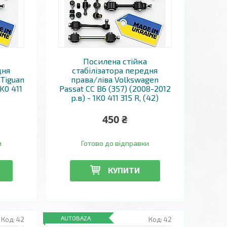
Посилена стійка
дня
стабілізатора передня
Tiguan
права/ліва Volkswagen
1K0 411
Passat CC B6 (357) (2008-2012
р.в) - 1K0 411 315 R, (42)
450 ₴
и
Готово до відправки
КУПИТИ
AUTOBAZA
42
42