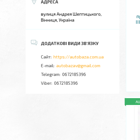
вулиця Андрея Шептицького,
п
Вінниця, Україна
II
https://autobaza.com.ua
autobazav@gmail.com
0672185396
0672185396
A