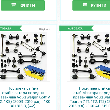
КУПИТИ
КУПИТИ
UTOBAZA
AUTOBAZA
42
Посилена стійка
Посилена стійка
стабілізатора передня
стабілізатора пере
ава/ліва Volkswagen Golf V
права/ліва Volkswa
K1, 1K5) (2003-2010 р.в) - 1K0
Touran (1T1, 1T2, 1T3) 
411 315 R, (42)
2015 р.в) - 1K0 411 315 