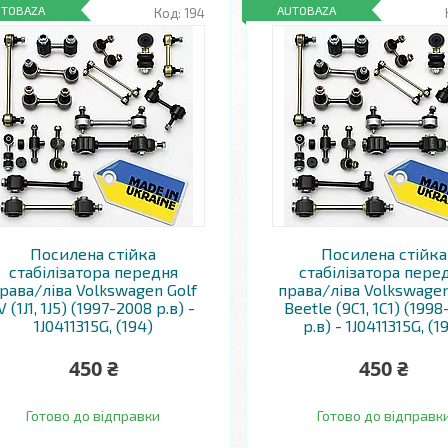
UTOBAZA
AUTOBAZA
194
Посилена стійка
Посилена стійка
стабілізатора передня
стабілізатора пере
рава/ліва Volkswagen Golf
права/ліва Volkswage
V (1J1, 1J5) (1997-2008 р.в) -
Beetle (9C1, 1C1) (1998
1J0411315G, (194)
р.в) - 1J0411315G, (1
450 ₴
450 ₴
Готово до відправки
Готово до відправк