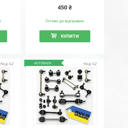
450 ₴
и
Готово до відправки
КУПИТИ
AUTOBAZA
42
42