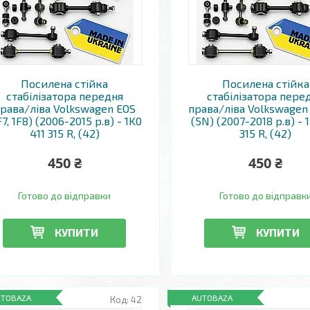
Посилена стійка
Посилена стійка
стабілізатора передня
стабілізатора пере
рава/ліва Volkswagen EOS
права/ліва Volkswagen 
F7, 1F8) (2006-2015 р.в) - 1K0
(5N) (2007-2018 р.в) - 
411 315 R, (42)
315 R, (42)
450 ₴
450 ₴
Готово до відправки
Готово до відправк
КУПИТИ
КУПИТИ
UTOBAZA
AUTOBAZA
42