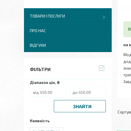
ТОВАРИ І ПОСЛУГИ
П
ПРО НАС
на 
ВІДГУКИ
Мод
дод
зна
ФІЛЬТРИ
тре
Завд
Діапазон цін, ₴
ЗНАЙТИ
Наявність