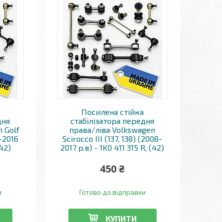
Посилена стійка
дня
стабілізатора передня
 Golf
права/ліва Volkswagen
8-2016
Scirocco III (137, 138) (2008-
(42)
2017 р.в) - 1K0 411 315 R, (42)
450 ₴
и
Готово до відправки
КУПИТИ