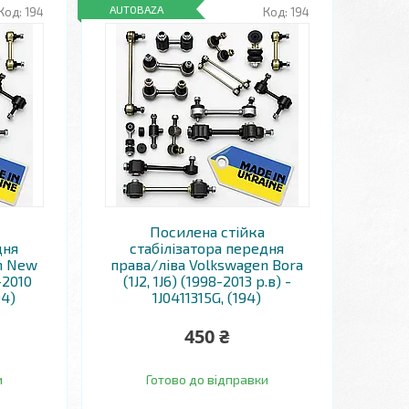
AUTOBAZA
194
194
Посилена стійка
дня
стабілізатора передня
n New
права/ліва Volkswagen Bora
-2010
(1J2, 1J6) (1998-2013 р.в) -
94)
1J0411315G, (194)
450 ₴
и
Готово до відправки