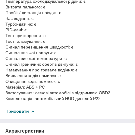
Температура охолоджувальної рідини: є
Витрата пального: є
Пробіг / дистанція поїздки: є
Час водіння: є
Турбо-датчик: є
PID-дані: є
Тест прискорення: є
Тест гальмування: є
Сигнал перевищення швидкості: є
Сигнал низької напруги: є
Сигнал високої температури: є
Сигнал граничних обертів двигуна: є
Нагадування про тривале водіння: є
Виявлення кодів помилок: є
Очищення кодів помилок: є
Матеріал: ABS + PC
Застосування: легкові автомобілі з підтримкою OBD2
Комплектація: автомобільний HUD дисплей P22
Приховати
Характеристики