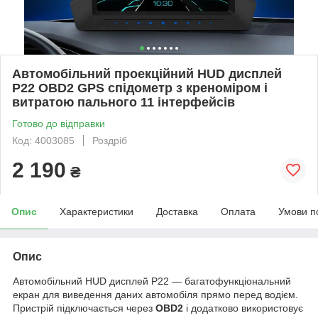
Автомобільний проекційний HUD дисплей
P22 OBD2 GPS спідометр з креноміром і
витратою пального 11 інтерфейсів
Готово до відправки
Код: 4003085
Роздріб
2 190
₴
Опис
Характеристики
Доставка
Оплата
Умови п
Опис
Автомобільний HUD дисплей P22 — багатофункціональний
екран для виведення даних автомобіля прямо перед водієм.
Пристрій підключається через
OBD2
і додатково використовує