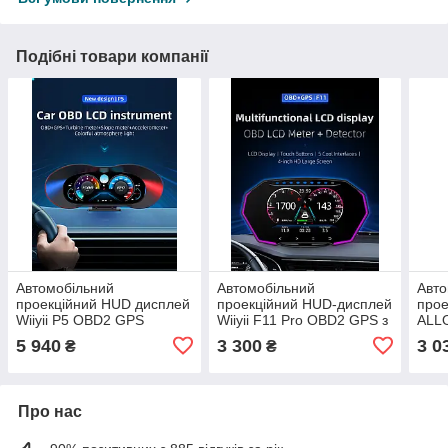
Подібні товари компанії
Автомобільний
Автомобільний
Авто
проекційний HUD дисплей
проекційний HUD-дисплей
прое
Wiiyii P5 OBD2 GPS
Wiiyii F11 Pro OBD2 GPS з
ALL
спідометр 6.2 дюйма з
LCD екраном,
OBD
5 940
3 300
3 0
₴
₴
попередженнями
спідометром і тахометром
прое
авто
несп
Про нас