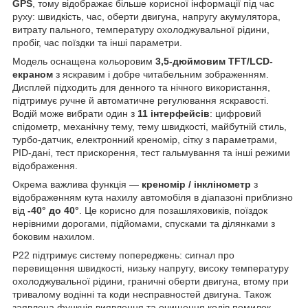
GPS
, тому відображає більше корисної інформації під час
руху: швидкість, час, оберти двигуна, напругу акумулятора,
витрату пального, температуру охолоджувальної рідини,
пробіг, час поїздки та інші параметри.
Модель оснащена кольоровим
3,5-дюймовим TFT/LCD-
екраном
з яскравим і добре читабельним зображенням.
Дисплей підходить для денного та нічного використання,
підтримує ручне й автоматичне регулювання яскравості.
Водій може вибрати один з
11 інтерфейсів
: цифровий
спідометр, механічну тему, тему швидкості, майбутній стиль,
турбо-датчик, електронний креномір, сітку з параметрами,
PID-дані, тест прискорення, тест гальмування та інші режими
відображення.
Окрема важлива функція —
креномір / інклінометр
з
відображенням кута нахилу автомобіля в діапазоні приблизно
від
-40° до 40°
. Це корисно для позашляховиків, поїздок
нерівними дорогами, підйомами, спусками та ділянками з
боковим нахилом.
P22 підтримує систему попереджень: сигнал про
перевищення швидкості, низьку напругу, високу температуру
охолоджувальної рідини, граничні оберти двигуна, втому при
тривалому водінні та коди несправностей двигуна. Також
заявлена функція виявлення та очищення кодів помилок.