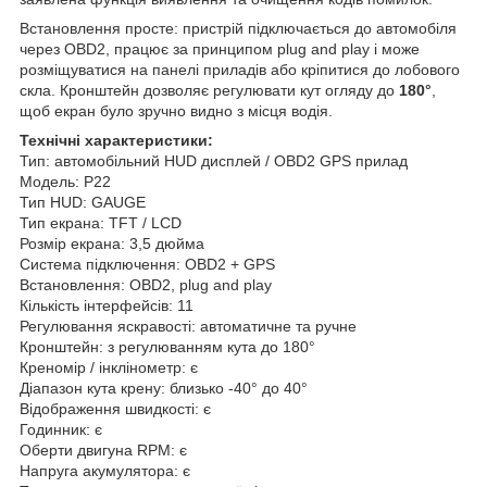
Встановлення просте: пристрій підключається до автомобіля
через OBD2, працює за принципом plug and play і може
розміщуватися на панелі приладів або кріпитися до лобового
скла. Кронштейн дозволяє регулювати кут огляду до
180°
,
щоб екран було зручно видно з місця водія.
Технічні характеристики:
Тип: автомобільний HUD дисплей / OBD2 GPS прилад
Модель: P22
Тип HUD: GAUGE
Тип екрана: TFT / LCD
Розмір екрана: 3,5 дюйма
Система підключення: OBD2 + GPS
Встановлення: OBD2, plug and play
Кількість інтерфейсів: 11
Регулювання яскравості: автоматичне та ручне
Кронштейн: з регулюванням кута до 180°
Креномір / інклінометр: є
Діапазон кута крену: близько -40° до 40°
Відображення швидкості: є
Годинник: є
Оберти двигуна RPM: є
Напруга акумулятора: є