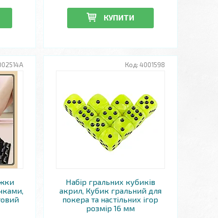
КУПИТИ
002514A
4001598
яжки
Набір гральних кубиків
чками,
акрил, Кубик гральний для
товий
покера та настільних ігор
розмір 16 мм