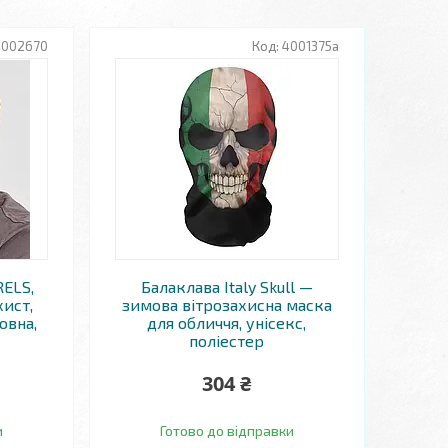
4002670
4001375а
RELS,
Балаклава Italy Skull —
хист,
зимова вітрозахисна маска
овна,
для обличчя, унісекс,
поліестер
304 ₴
и
Готово до відправки