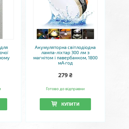
 для
Акумуляторна світлодіодна
ючої
лампа-ліхтар 300 лм з
яному
магнітом і павербанком, 1800
мА·год
279 ₴
и
Готово до відправки
КУПИТИ