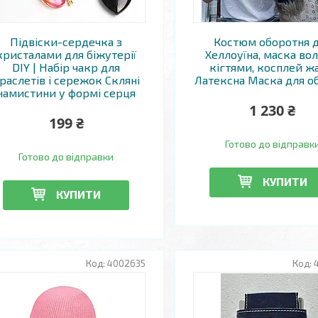
Підвіски-сердечка з
Костюм оборотня 
кристалами для біжутерії
Хеллоуїна, маска вол
DIY | Набір чакр для
кігтями, косплей ж
раслетів і сережок Скляні
Латексна Маска для о
намистини у формі серця
1 230 ₴
199 ₴
Готово до відправк
Готово до відправки
КУПИТИ
КУПИТИ
4002635