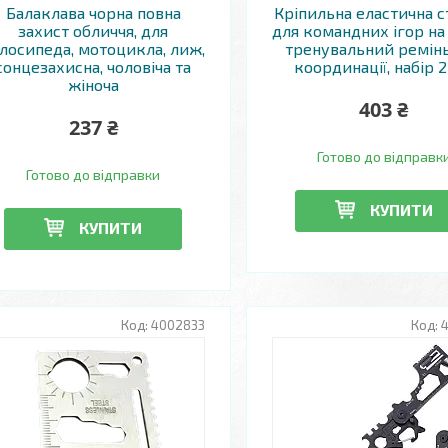
Балаклава чорна повна
Кріпильна еластична с
захист обличчя, для
для командних ігор на 
лосипеда, мотоцикла, лиж,
тренувальний ремін
сонцезахисна, чоловіча та
координації, набір 2
жіноча
403 ₴
237 ₴
Готово до відправк
Готово до відправки
КУПИТИ
КУПИТИ
4002833