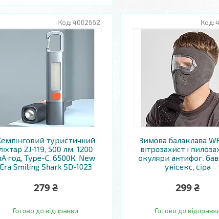
4002662
Кемпінговий туристичний
Зимова балаклава W
ліхтар ZJ-119, 500 лм, 1200
вітрозахист і пилоза
А·год, Type-C, 6500К, New
окуляри антифог, бав
Era Smiling Shark SD-1023
унісекс, сіра
279 ₴
299 ₴
Готово до відправки
Готово до відправк