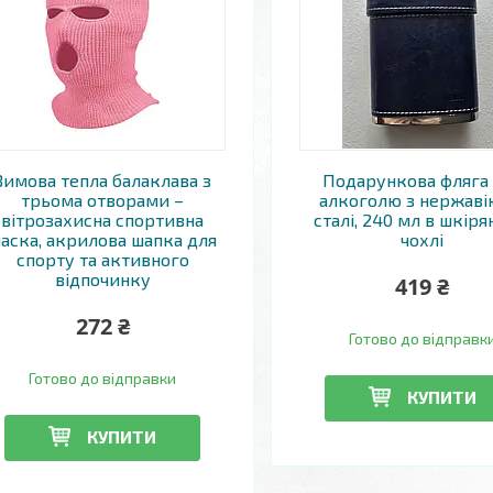
Зимова тепла балаклава з
Подарункова фляга
трьома отворами –
алкоголю з нержаві
вітрозахисна спортивна
сталі, 240 мл в шкір
аска, акрилова шапка для
чохлі
спорту та активного
відпочинку
419 ₴
272 ₴
Готово до відправк
Готово до відправки
КУПИТИ
КУПИТИ