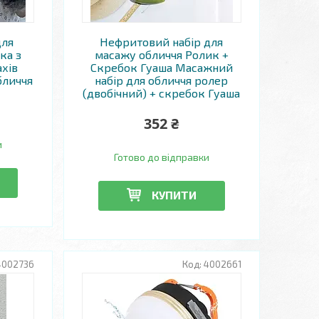
для
Нефритовий набір для
ка з
масажу обличчя Ролик +
ахів
Скребок Гуаша Масажний
бличчя
набір для обличчя ролер
(двобічний) + скребок Гуаша
352 ₴
и
Готово до відправки
КУПИТИ
4002736
4002661