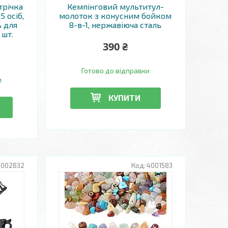
трічка
Кемпінговий мультитул-
5 осіб,
молоток з конусним бойком
ь для
8-в-1, нержавіюча сталь
 шт.
390 ₴
Готово до відправки
и
КУПИТИ
4002832
4001583