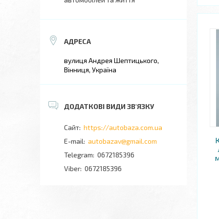
вулиця Андрея Шептицького,
Вінниця, Україна
https://autobaza.com.ua
autobazav@gmail.com
0672185396
м
0672185396