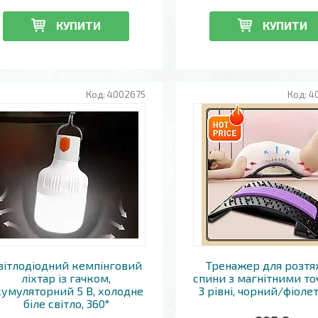
КУПИТИ
КУПИТИ
4002675
4
вітлодіодний кемпінговий
Тренажер для розт
ліхтар із гачком,
спини з магнітними то
кумуляторний 5 В, холодне
3 рівні, чорний/фіоле
біле світло, 360°