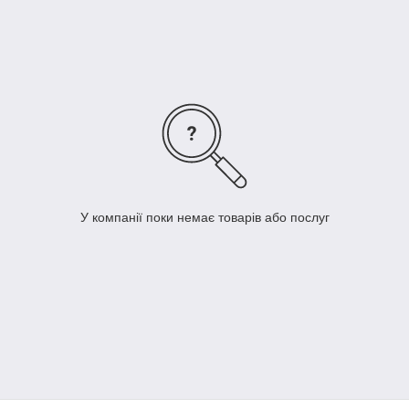
деталі навіть якщо ви не знаєте її точного
найменування.
Д
ля цього вам достатньо звя'затися з нами за
+380 (67) 505-21-32
і ми підберемо потрібні вам
запчастину!
Я
кщо необхідної вам запчастини не виявилося в
каталозі,
Б
удь ласка,
зателефонуйте нам
.
М
и запропонуємо вам самий оптимальний
варіант!
Ц
е суттєво збереже Ваш час та гроші!
У компанії поки немає товарів або послуг