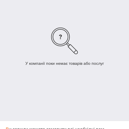
найменування.
Д
ля цього вам достатньо звя'затися з нами за
+380 (67) 505-21-32
і ми підберемо потрібні вам
запчастину!
Я
кщо необхідної вам запчастини не виявилося в
каталозі,
Б
удь ласка,
зателефонуйте нам
.
М
и запропонуємо вам самий оптимальний
варіант!
Ц
е суттєво збереже Ваш час та гроші!
У компанії поки немає товарів або послуг