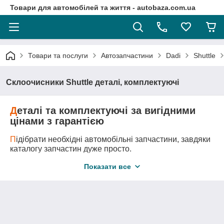
Товари для автомобілей та життя - autobaza.com.ua
Товари та послуги
Автозапчастини
Dadi
Shuttle
Склоочисники Shuttle деталі, комплектуючі
Д
еталі та комплектуючі за вигідними
цінами з гарантією
П
ідібрати необхідні автомобільні запчастини, завдяки
каталогу запчастин дуже просто.
Д
оставка автозапчастини у любу точку України
Показати все
логістичними компаніями.
А
второзбірка - це оригінальні запчастини за самими
вигідними цінами!
М
и підберемо всі необхідні вам запчастини та
деталі навіть якщо ви не знаєте її точного