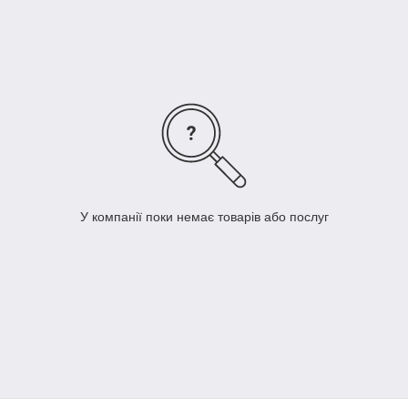
деталі навіть якщо ви не знаєте її точного
найменування.
Д
ля цього вам достатньо звя'затися з нами за
+380 (67) 505-21-32
і ми підберемо потрібні вам
запчастину!
Я
кщо необхідної вам запчастини не виявилося в
каталозі,
Б
удь ласка,
зателефонуйте нам
.
М
и запропонуємо вам самий оптимальний
варіант!
Ц
е суттєво збереже Ваш час та гроші!
У компанії поки немає товарів або послуг