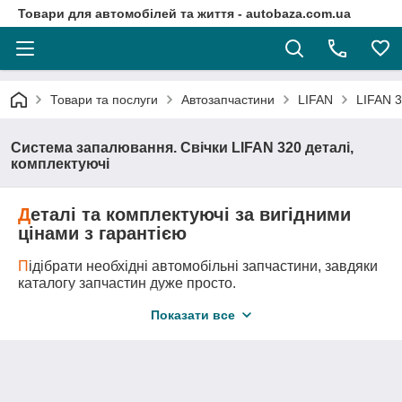
Товари для автомобілей та життя - autobaza.com.ua
Товари та послуги
Автозапчастини
LIFAN
LIFAN 3
Система запалювання. Свічки LIFAN 320 деталі,
комплектуючі
Д
еталі та комплектуючі за вигідними
цінами з гарантією
П
ідібрати необхідні автомобільні запчастини, завдяки
каталогу запчастин дуже просто.
Д
оставка автозапчастини у любу точку України
Показати все
логістичними компаніями.
А
второзбірка - це оригінальні запчастини за самими
вигідними цінами!
М
и підберемо всі необхідні вам запчастини та