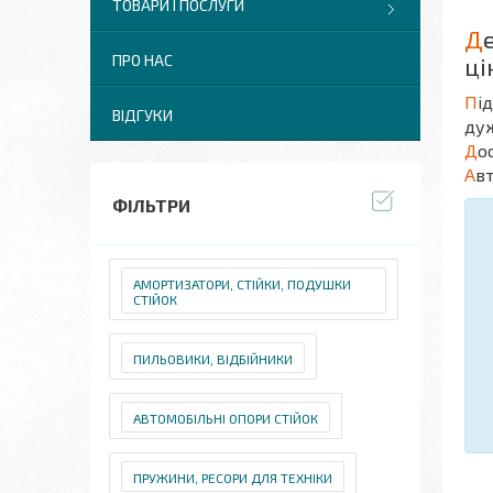
ТОВАРИ І ПОСЛУГИ
Д
ПРО НАС
ці
П
і
ВІДГУКИ
дуж
Д
о
А
в
ФІЛЬТРИ
АМОРТИЗАТОРИ, СТІЙКИ, ПОДУШКИ
СТІЙОК
ПИЛЬОВИКИ, ВІДБІЙНИКИ
АВТОМОБІЛЬНІ ОПОРИ СТІЙОК
ПРУЖИНИ, РЕСОРИ ДЛЯ ТЕХНІКИ