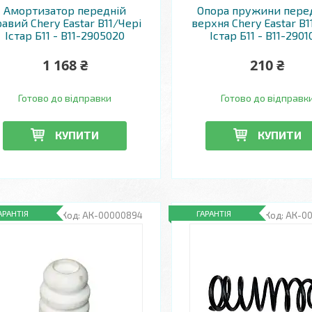
Амортизатор передній
Опора пружини пере
авий Chery Eastar B11/Чері
верхня Chery Eastar B1
Істар Б11 - B11-2905020
Істар Б11 - B11-2901
1 168 ₴
210 ₴
Готово до відправки
Готово до відправк
КУПИТИ
КУПИТИ
АРАНТІЯ
ГАРАНТІЯ
АК-00000894
АК-0