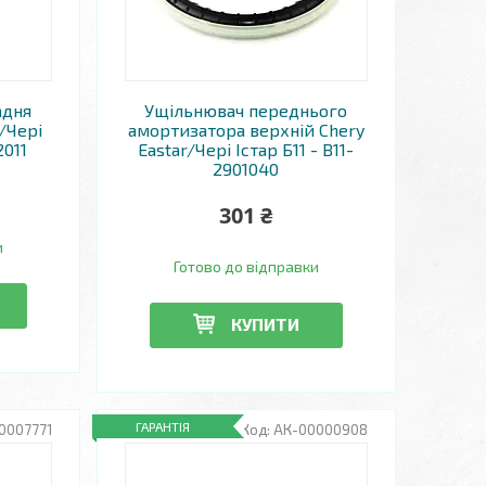
адня
Ущільнювач переднього
/Чері
амортизатора верхній Chery
2011
Eastar/Чері Істар Б11 - B11-
2901040
301 ₴
и
Готово до відправки
КУПИТИ
ГАРАНТІЯ
0007771
АК-00000908