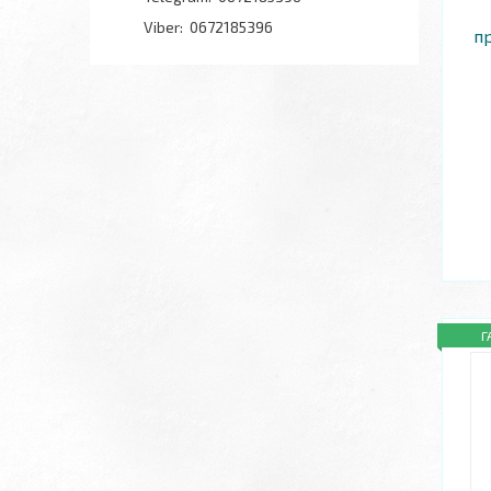
0672185396
пр
Г