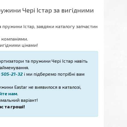
ужини Чері Істар за вигідними
а пружини Істар, завдяки каталогу запчастин
 компаніями.
вигідними цінами!
ортизатори та пружини Чері Істар навіть
найменування.
) 505-21-32
і ми підберемо потрібні вам
жини Eastar не виявилося в каталозі,
йте нам
.
мальний варіант!
с та гроші!