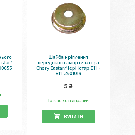
нього
Шайба кріплення
astar/
переднього амортизатора
300655
Chery Eastar/Чері Істар Б11 -
B11-2901019
5 ₴
и
Готово до відправки
КУПИТИ