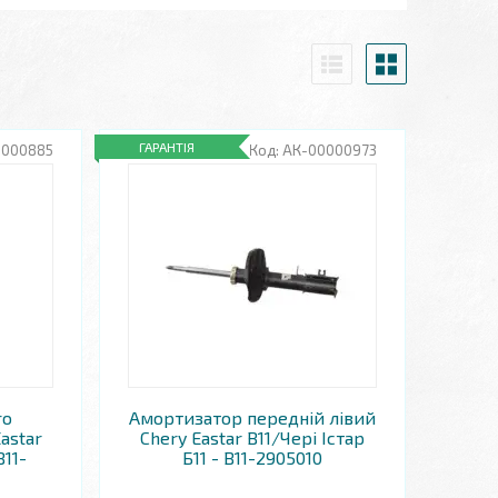
ГАРАНТІЯ
0000885
АК-00000973
го
Амортизатор передній лівий
astar
Chery Eastar B11/Чері Істар
B11-
Б11 - B11-2905010