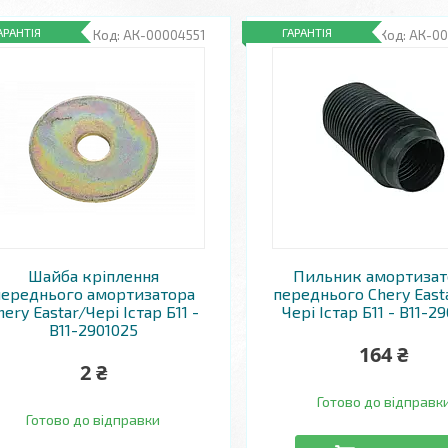
АРАНТІЯ
ГАРАНТІЯ
АК-00004551
АК-0
Шайба кріплення
Пильник амортизат
переднього амортизатора
переднього Chery Easta
hery Eastar/Чері Істар Б11 -
Чері Істар Б11 - B11-2
B11-2901025
164 ₴
2 ₴
Готово до відправк
Готово до відправки