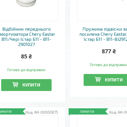
Відбійник переднього
Пружина підвіски з
мортизатора Chery Eastar
посилена Chery Eastar
B11/Чері Істар Б11 - B11-
Істар Б11 - B11-BJ291
2901027
877 ₴
85 ₴
Готово до відправк
Готово до відправки
КУПИТИ
КУПИТИ
АРАНТІЯ
ГАРАНТІЯ
АК-00000875
АК-0