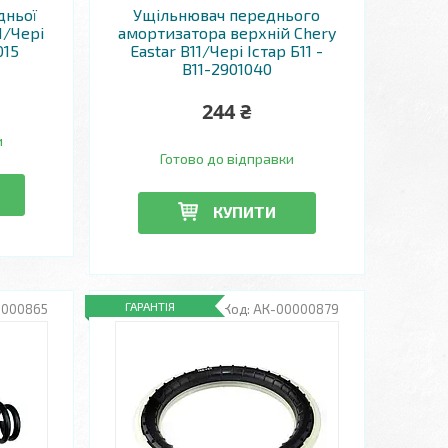
дньої
Ущільнювач переднього
1/Чері
амортизатора верхній Chery
015
Eastar B11/Чері Істар Б11 -
B11-2901040
244 ₴
и
Готово до відправки
КУПИТИ
ГАРАНТІЯ
0000865
АК-00000879