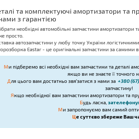
еталі та комплектуючі амортизатори та пр
нами з гарантією
дібрати необхідні автомобільні запчастини амортизатори т
е просто.
ставка автозапчастини у любу точку України логістичними
торозборка Eastar - це оригінальні запчастини за самими 
М
и підберемо всі необхідні вам запчастини та деталі ам
якщо ви не знаєте її точного 
Д
ля цього вам достатньо звя'затися з нами за
+380 (67
запчастину!
Я
кщо необхідної вам запчастини амортизатори та пру
Б
удь ласка,
зателефону
М
и запропонуємо вам самий опти
Ц
е суттєво збереже Ваш ча