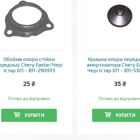
Обойма опори стійки
Кришка опори перед
ередньої Chery Eastar/Чері
амортизатора Chery E
Істар Б11 - B11-2901013
Чері Істар Б11 - B11-5
25 ₴
35 ₴
Готово до відправки
Готово до відправк
КУПИТИ
КУПИТИ