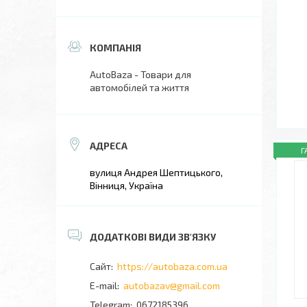
AutoBaza - Товари для
автомобілей та життя
Г
вулиця Андрея Шептицького,
Вінниця, Україна
https://autobaza.com.ua
autobazav@gmail.com
0672185396