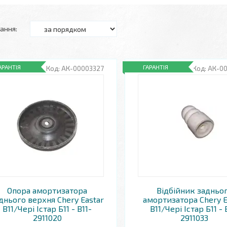
АРАНТІЯ
ГАРАНТІЯ
АК-00003327
АК-0
Опора амортизатора
Відбійник задньо
днього верхня Chery Eastar
амортизатора Chery E
B11/Чері Істар Б11 - B11-
B11/Чері Істар Б11 - 
2911020
2911033