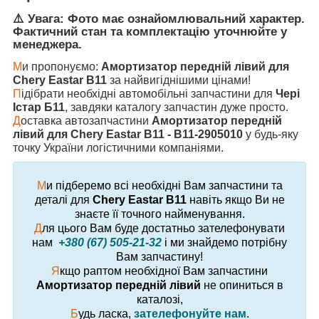
⚠️ Увага: Фото має ознайомлювальний характер.
Фактичний стан та комплектацію уточнюйте у
менеджера.
М
и пропонуємо:
Амортизатор передній лівий для
Chery Eastar B11
за найвигіднішими цінами!
П
ідібрати необхідні автомобільні запчастини для
Чері
Істар Б11
, завдяки каталогу запчастин дуже просто.
Д
оставка автозапчастини
Амортизатор передній
лівий для Chery Eastar B11 - B11-2905010
у будь-яку
точку України логістичними компаніями.
М
и підберемо всі необхідні Вам запчастини та
деталі для
Chery Eastar B11
навіть якщо Ви не
знаєте її точного найменування.
Д
ля цього Вам буде достатньо зателефонувати
нам
+380 (67) 505-21-32
і ми знайдемо потрібну
Вам запчастину!
Я
кщо раптом необхідної Вам запчастини
Амортизатор передній лівий
не опиниться в
каталозі,
Б
удь ласка,
зателефонуйте нам
.