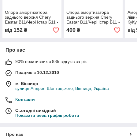
Опора амортизатора
Опора амортизатора
Амор
заднього верхня Chery
заднього верхня Chery
ліви
Eastar B11/Чері Істар Б11 -
Eastar B11/Чері Істар Б11 -
КуКу
B11-2911020, (з розбірки)
B11-2911020
розб
152
400
від
₴
₴
від
Про нас
90% позитивних з 885 відгуків за рік
Працює з 10.12.2010
м. Вінниця
вулиця Андрея Шептицького, Вінниця, Україна
Контакти
Сьогодні вихідний
Показати весь графік роботи
Про нас