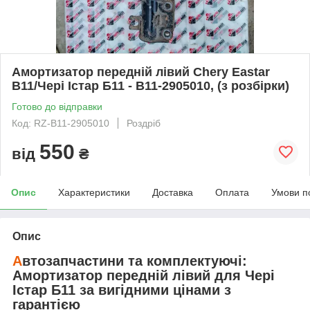
Амортизатор передній лівий Chery Eastar
B11/Чері Істар Б11 - B11-2905010, (з розбірки)
Готово до відправки
Код: RZ-B11-2905010
Роздріб
550
від
₴
Опис
Характеристики
Доставка
Оплата
Умови п
Опис
А
втозапчастини та комплектуючі:
Амортизатор передній лівий
для
Чері
Істар Б11
за вигідними цінами з
гарантією