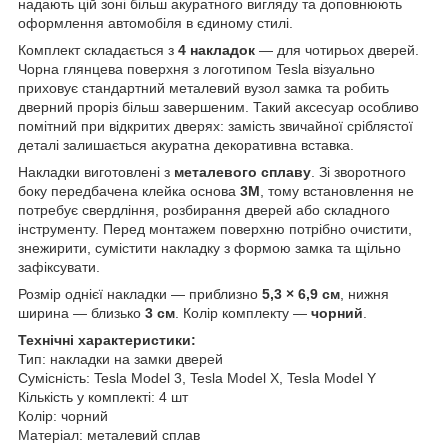
надають цій зоні більш акуратного вигляду та доповнюють
оформлення автомобіля в єдиному стилі.
Комплект складається з
4 накладок
— для чотирьох дверей.
Чорна глянцева поверхня з логотипом Tesla візуально
приховує стандартний металевий вузол замка та робить
дверний проріз більш завершеним. Такий аксесуар особливо
помітний при відкритих дверях: замість звичайної сріблястої
деталі залишається акуратна декоративна вставка.
Накладки виготовлені з
металевого сплаву
. Зі зворотного
боку передбачена клейка основа
3M
, тому встановлення не
потребує свердління, розбирання дверей або складного
інструменту. Перед монтажем поверхню потрібно очистити,
знежирити, сумістити накладку з формою замка та щільно
зафіксувати.
Розмір однієї накладки — приблизно
5,3 × 6,9 см
, нижня
ширина — близько
3 см
. Колір комплекту —
чорний
.
Технічні характеристики:
Тип: накладки на замки дверей
Сумісність: Tesla Model 3, Tesla Model X, Tesla Model Y
Кількість у комплекті: 4 шт
Колір: чорний
Матеріал: металевий сплав