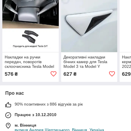
Накладки на ручки
Декоративні накладки
Накл
передач, поворотів
бічних камер для Tesla
керм
склоочисника Tesla Model
Model 3 та Model Y
2022
3 / Tesla Model Y
кноп
576
627
629
₴
₴
воло
Про нас
90% позитивних з 886 відгуків за рік
Працює з 10.12.2010
м. Вінниця
вулиця Андрея Шептицького, Вінниця, Україна