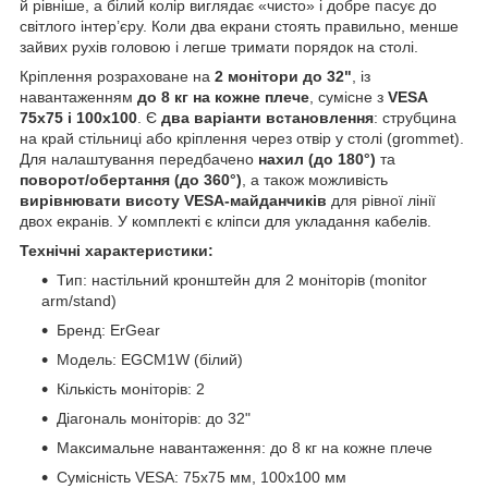
й рівніше, а білий колір виглядає «чисто» і добре пасує до
світлого інтер’єру. Коли два екрани стоять правильно, менше
зайвих рухів головою і легше тримати порядок на столі.
Кріплення розраховане на
2 монітори до 32"
, із
навантаженням
до 8 кг на кожне плече
, сумісне з
VESA
75x75 і 100x100
. Є
два варіанти встановлення
: струбцина
на край стільниці або кріплення через отвір у столі (grommet).
Для налаштування передбачено
нахил (до 180°)
та
поворот/обертання (до 360°)
, а також можливість
вирівнювати висоту VESA-майданчиків
для рівної лінії
двох екранів. У комплекті є кліпси для укладання кабелів.
Технічні характеристики:
Тип: настільний кронштейн для 2 моніторів (monitor
arm/stand)
Бренд: ErGear
Модель: EGCM1W (білий)
Кількість моніторів: 2
Діагональ моніторів: до 32"
Максимальне навантаження: до 8 кг на кожне плече
Сумісність VESA: 75x75 мм, 100x100 мм