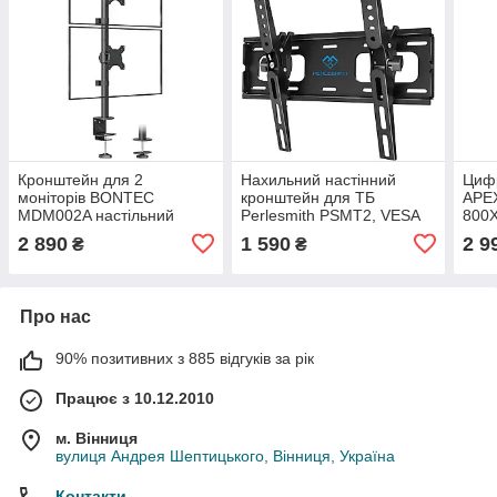
Кронштейн для 2
Нахильний настінний
Цифр
моніторів BONTEC
кронштейн для ТБ
APE
MDM002A настільний
Perlesmith PSMT2, VESA
800X
вертикальний 13-34
до 400x400, 60 кг
Type
2 890
1 590
2 9
₴
₴
дюйми до 10 кг VESA
100x100
Про нас
90% позитивних з 885 відгуків за рік
Працює з 10.12.2010
м. Вінниця
вулиця Андрея Шептицького, Вінниця, Україна
Контакти