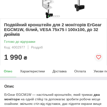
Подвійний кронштейн для 2 моніторів ErGear
EGCM1W, білий, VESA 75x75 і 100x100, до 32
дюймів
Готово до відправки
Код: 4002977
Роздріб
1 990
₴
Опис
Характеристики
Доставка
Оплата
Умови п
Опис
ErGear EGCM1W — настільний кронштейн, який тримає
два
монітори
на одній стійці та допомагає зробити робоче місце
охайним: звільняє стіл від підставок, дає підняти екрани вище