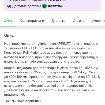
Доступна доставка
Опис
Характеристики
Доставка
Оплата
Умови п
Опис
Настінний кронштейн Alphamount APPIMF7 призначений для
телевізорів LED і LCD із пласким або вигнутим екраном.
Конструкція Full Motion дає змогу нахиляти, повертати та
висувати телевізор, щоб підібрати зручніший кут перегляду у
вітальні, спальні або зоні домашнього кінотеатру.
Модель підходить для телевізорів із діагоналлю 66–152,4 см і
навантаженням до 35 кг, підтримує стандарт VESA від 75x75
до 400x400 мм. Кронштейн відсувається від стіни на 60–431,8
мм, має нахил +5°/-15° і поворот до ±90°. Підходить для
встановлення на бетонні, цегляні стіни та дерев'яні стійки.
Для монтажу лише на гіпсокартон або порожнисті стіни не
призначений.
Технічні характеристики