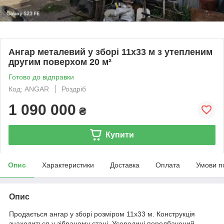
Ангар металевий у зборі 11х33 м з утепленим
другим поверхом 20 м²
Готово до відправки
Код: ANGAR
Роздріб
1 090 000
₴
Купити
Опис
Характеристики
Доставка
Оплата
Умови п
Опис
Продається ангар у зборі розміром 11х33 м. Конструкція
знаходиться у зібраному стані. Усередині передбачений