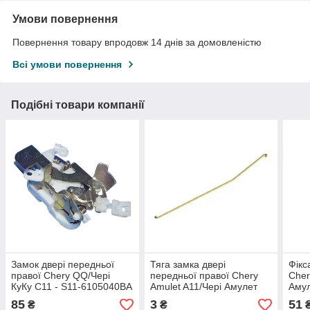
Умови повернення
Повернення товару впродовж 14 днів за домовленістю
Всі умови повернення
Подібні товари компанії
Замок двері передньої
Тяга замка двері
Фікс
правої Chery QQ/Чері
передньої правої Chery
Cher
КуКу С11 - S11-6105040BA
Amulet A11/Чері Амулет
Амул
А11 - A11-6105156
85
3
51
₴
₴