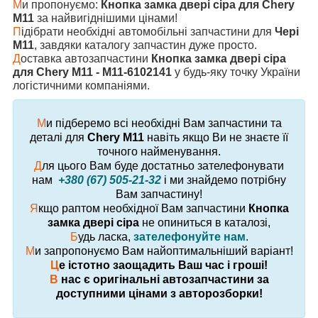
М
и пропонуємо:
Кнопка замка двері сіра для Chery
M11
за найвигіднішими цінами!
П
ідібрати необхідні автомобільні запчастини для
Чері
M11
, завдяки каталогу запчастин дуже просто.
Д
оставка автозапчастини
Кнопка замка двері сіра
для Chery M11 - M11-6102141
у будь-яку точку України
логістичними компаніями.
М
и підберемо всі необхідні Вам запчастини та
деталі для
Chery M11
навіть якщо Ви не знаєте її
точного найменування.
Д
ля цього Вам буде достатньо зателефонувати
нам
+380 (67) 505-21-32
і ми знайдемо потрібну
Вам запчастину!
Я
кщо раптом необхідної Вам запчастини
Кнопка
замка двері сіра
не опиниться в каталозі,
Б
удь ласка,
зателефонуйте нам
.
М
и запропонуємо Вам найоптимальніший варіант!
Ц
е істотно заощадить Ваш час і гроші!
В
нас є оригінальні автозапчастини за
доступними цінами з авторозборки!