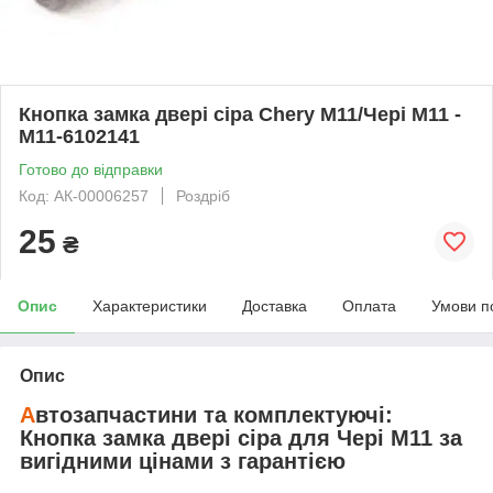
Кнопка замка двері сіра Chery M11/Чері M11 -
M11-6102141
Готово до відправки
Код: АК-00006257
Роздріб
25
₴
Опис
Характеристики
Доставка
Оплата
Умови п
Опис
А
втозапчастини та комплектуючі:
Кнопка замка двері сіра
для
Чері M11
за
вигідними цінами з гарантією