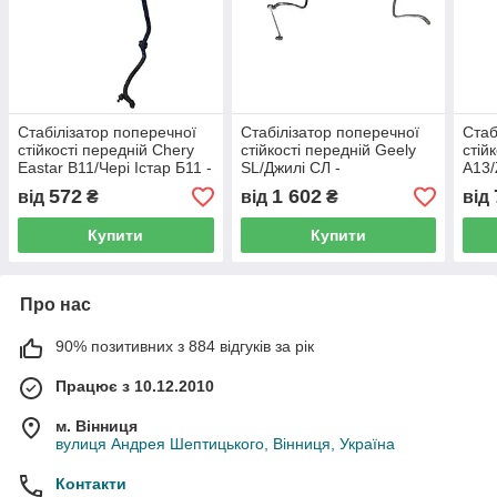
Стабілізатор поперечної
Стабілізатор поперечної
Стаб
стійкості передній Chery
стійкості передній Geely
стій
Eastar B11/Чері Істар Б11 -
SL/Джилі СЛ -
A13/
B11-2906010, (з розбірки)
1064000094, (з розбірки)
ЗАЗ 
572
1 602
від
₴
від
₴
від
(з р
Купити
Купити
Про нас
90% позитивних з 884 відгуків за рік
Працює з 10.12.2010
м. Вінниця
вулиця Андрея Шептицького, Вінниця, Україна
Контакти