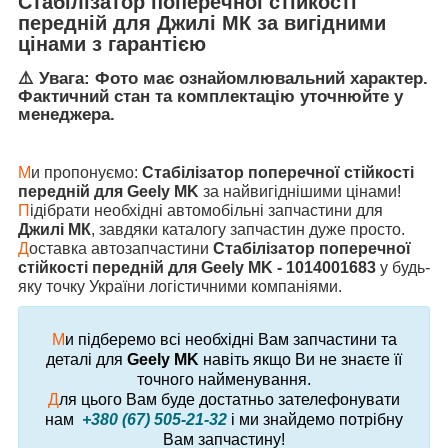
Стабілізатор поперечної стійкості
передній
для
Джилі МК
за вигідними
цінами з гарантією
⚠️ Увага: Фото має ознайомлювальний характер.
Фактичний стан та комплектацію уточнюйте у
менеджера.
М
и пропонуємо:
Стабілізатор поперечної стійкості
передній для Geely MK
за найвигіднішими цінами!
П
ідібрати необхідні автомобільні запчастини для
Джилі МК
, завдяки каталогу запчастин дуже просто.
Д
оставка автозапчастини
Стабілізатор поперечної
стійкості передній для Geely MK - 1014001683
у будь-
яку точку України логістичними компаніями.
М
и підберемо всі необхідні Вам запчастини та
деталі для
Geely MK
навіть якщо Ви не знаєте її
точного найменування.
Д
ля цього Вам буде достатньо зателефонувати
нам
+380 (67) 505-21-32
і ми знайдемо потрібну
Вам запчастину!