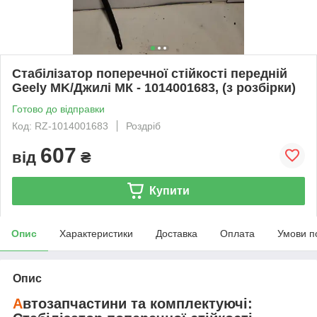
Стабілізатор поперечної стійкості передній
Geely MK/Джилі МК - 1014001683, (з розбірки)
Готово до відправки
Код: RZ-1014001683
Роздріб
607
від
₴
Купити
Опис
Характеристики
Доставка
Оплата
Умови п
Опис
А
втозапчастини та комплектуючі: