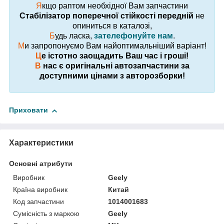
Я
кщо раптом необхідної Вам запчастини
Стабілізатор поперечної стійкості передній
не
опиниться в каталозі,
Б
удь ласка,
зателефонуйте нам
.
М
и запропонуємо Вам найоптимальніший варіант!
Ц
е істотно заощадить Ваш час і гроші!
В
нас є оригінальні автозапчастини за
доступними цінами з авторозборки!
Приховати
Характеристики
Основні атрибути
Виробник
Geely
Країна виробник
Китай
Код запчастини
1014001683
Сумісність з маркою
Geely