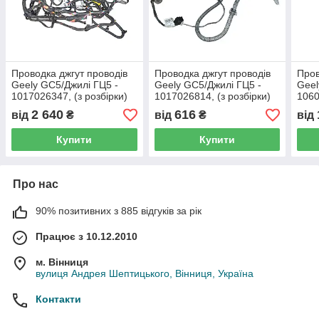
Проводка джгут проводів
Проводка джгут проводів
Пров
Geely GC5/Джилі ГЦ5 -
Geely GC5/Джилі ГЦ5 -
Geel
1017026347, (з розбірки)
1017026814, (з розбірки)
1060
2 640
616
від
₴
від
₴
від
Купити
Купити
Про нас
90% позитивних з 885 відгуків за рік
Працює з 10.12.2010
м. Вінниця
вулиця Андрея Шептицького, Вінниця, Україна
Контакти