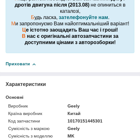
дротів двигуна після (2013.08)
не опиниться в
каталозі,
Б
удь ласка,
зателефонуйте нам
.
М
и запропонуємо Вам найоптимальніший варіант!
Ц
е істотно заощадить Ваш час і гроші!
В
нас є оригінальні автозапчастини за
доступними цінами з авторозборки!
Приховати
Характеристики
Основні
Виробник
Geely
Країна виробник
Китай
Код запчастини
10170151445301
Сумісність з маркою
Geely
Сумісність з моделлю
MK