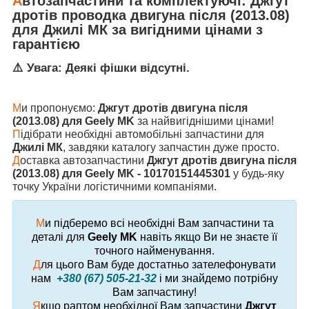
А
втозапчастини та комплектуючі:
Джгут
дротів проводка двигуна після (2013.08)
для
Джилі МК
за вигідними цінами з
гарантією
⚠️ Увага: Деякі фішки відсутні.
М
и пропонуємо:
Джгут дротів двигуна після
(2013.08) для Geely MK
за найвигіднішими цінами!
П
ідібрати необхідні автомобільні запчастини для
Джилі МК
, завдяки каталогу запчастин дуже просто.
Д
оставка автозапчастини
Джгут дротів двигуна після
(2013.08) для Geely MK - 10170151445301
у будь-яку
точку України логістичними компаніями.
М
и підберемо всі необхідні Вам запчастини та
деталі для
Geely MK
навіть якщо Ви не знаєте її
точного найменування.
Д
ля цього Вам буде достатньо зателефонувати
нам
+380 (67) 505-21-32
і ми знайдемо потрібну
Вам запчастину!
Я
кщо раптом необхідної Вам запчастини
Джгут