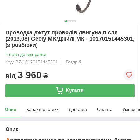
Проводка джгут проводів двигуна після
(2013.08) Geely MK/Джилі МК - 10170151445301,
(з розбірки)
Готово до відправки
Код: RZ-10170151445301
Роздріб
3 960
від
₴
Купити
Опис
Характеристики
Доставка
Оплата
Умови п
Опис