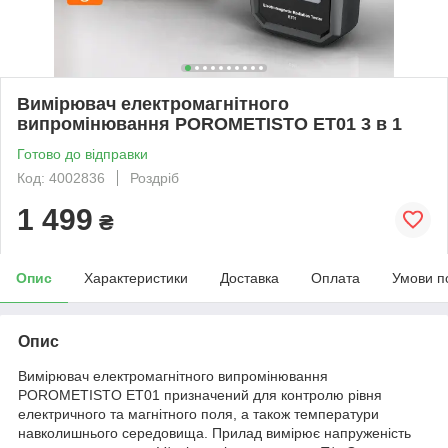
Вимірювач електромагнітного
випромінювання POROMETISTO ET01 3 в 1
Готово до відправки
Код: 4002836
Роздріб
1 499
₴
Опис
Характеристики
Доставка
Оплата
Умови п
Опис
Вимірювач електромагнітного випромінювання
POROMETISTO ET01 призначений для контролю рівня
електричного та магнітного поля, а також температури
навколишнього середовища. Прилад вимірює напруженість