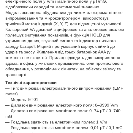
електричного поля у V/m і магнітного поля у μT/mG,
відображаючи середні та максимальні значення.
Модель оснащена вбудованим датчиком електромагнітного
випромінювання та мікроконтролером, використовує
тривісний метод індукції (X, Y, Z) для підвищеної чутливості.
Кольоровий VA-дисплей з цифровою та аналоговою шкалою
полегшує зчитування показників, є функція HOLD для
утримання даних, звуковий сигнал та індикатор низького
заряду батареї. Міцний прогумований корпус стійкий до
ударів та зносу. Живлення від трьох батарейок AAA (у
комплект не входять). Прилад підходить для використання
вдома, в офісі, у житлових приміщеннях, біля промислового
обладнання, у розподільчих кімнатах, на об’єктах зв’язку та
транспорті.
Технічні характеристики
— Тип: вимірювач електромагнітного випромінювання (EMF
meter)
— Модель: ET01
— Діапазон вимірювання електричного поля: 0–9999 V/m
— Діапазон вимірювання магнітного поля: 0–74 μT / 0–740
mG
— Роздільна здатність за електричним полем: 1 V/m
— Роздільна здатність за магнітним полем: 0,01 μT / 0,1 mG