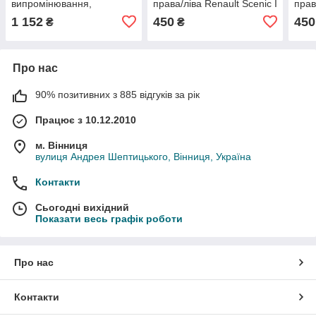
випромінювання,
права/ліва Renault Scenic I
прав
Вимірювач тестер ЕМП
4WD (JA0/1, FA0/1) (1999-
4WD 
1 152
450
450
₴
₴
Дозиметр радіації BR-9B
2010 р.в) - 7700437136,
1997
XR1 Білий
(3)
(3)
Про нас
90% позитивних з 885 відгуків за рік
Працює з 10.12.2010
м. Вінниця
вулиця Андрея Шептицького, Вінниця, Україна
Контакти
Сьогодні вихідний
Показати весь графік роботи
Про нас
Контакти