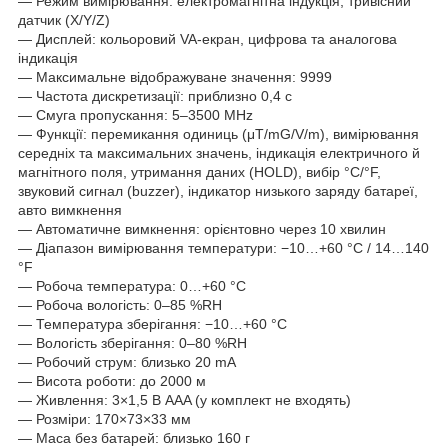
— Режим вимірювання: електромагнітна індукція, тривісний
датчик (X/Y/Z)
— Дисплей: кольоровий VA-екран, цифрова та аналогова
індикація
— Максимальне відображуване значення: 9999
— Частота дискретизації: приблизно 0,4 с
— Смуга пропускання: 5–3500 MHz
— Функції: перемикання одиниць (μT/mG/V/m), вимірювання
середніх та максимальних значень, індикація електричного й
магнітного поля, утримання даних (HOLD), вибір °C/°F,
звуковий сигнал (buzzer), індикатор низького заряду батареї,
авто вимкнення
— Автоматичне вимкнення: орієнтовно через 10 хвилин
— Діапазон вимірювання температури: −10…+60 °C / 14…140
°F
— Робоча температура: 0…+60 °C
— Робоча вологість: 0–85 %RH
— Температура зберігання: −10…+60 °C
— Вологість зберігання: 0–80 %RH
— Робочий струм: близько 20 mA
— Висота роботи: до 2000 м
— Живлення: 3×1,5 В AAA (у комплект не входять)
— Розміри: 170×73×33 мм
— Маса без батарей: близько 160 г