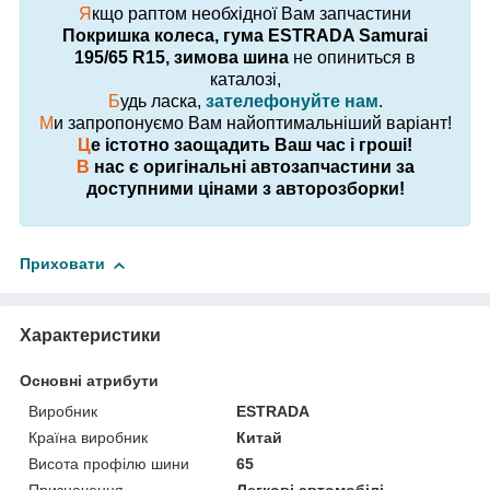
Я
кщо раптом необхідної Вам запчастини
Покришка колеса, гума ESTRADA Samurai
195/65 R15, зимова шина
не опиниться в
каталозі,
Б
удь ласка,
зателефонуйте нам
.
М
и запропонуємо Вам найоптимальніший варіант!
Ц
е істотно заощадить Ваш час і гроші!
В
нас є оригінальні автозапчастини за
доступними цінами з авторозборки!
Приховати
Характеристики
Основні атрибути
Виробник
ESTRADA
Країна виробник
Китай
Висота профілю шини
65
Призначення
Легкові автомобілі