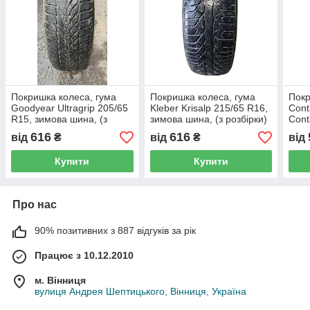
Покришка колеса, гума
Покришка колеса, гума
Покр
Goodyear Ultragrip 205/65
Kleber Krisalp 215/65 R16,
Cont
R15, зимова шина, (з
зимова шина, (з розбірки)
Cont
розбірки)
зимо
616
616
від
₴
від
₴
від
Купити
Купити
Про нас
90% позитивних з 887 відгуків за рік
Працює з 10.12.2010
м. Вінниця
вулиця Андрея Шептицького, Вінниця, Україна