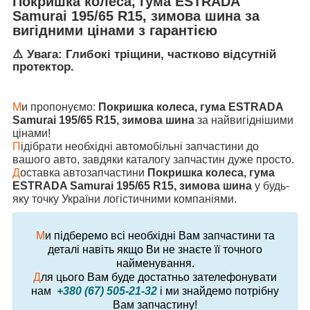
Покришка колеса, гума ESTRADA
Samurai 195/65 R15, зимова шина
за
вигідними цінами з гарантією
⚠️ Увага: Глибокі тріщини, частково відсутній
протектор.
М
и пропонуємо:
Покришка колеса, гума ESTRADA
Samurai 195/65 R15, зимова шина
за найвигіднішими
цінами!
П
ідібрати необхідні автомобільні запчастини до
вашого авто, завдяки каталогу запчастин дуже просто.
Д
оставка автозапчастини
Покришка колеса, гума
ESTRADA Samurai 195/65 R15, зимова шина
у будь-
яку точку України логістичними компаніями.
М
и підберемо всі необхідні Вам запчастини та
деталі навіть якщо Ви не знаєте її точного
найменування.
Д
ля цього Вам буде достатньо зателефонувати
нам
+380 (67) 505-21-32
і ми знайдемо потрібну
Вам запчастину!