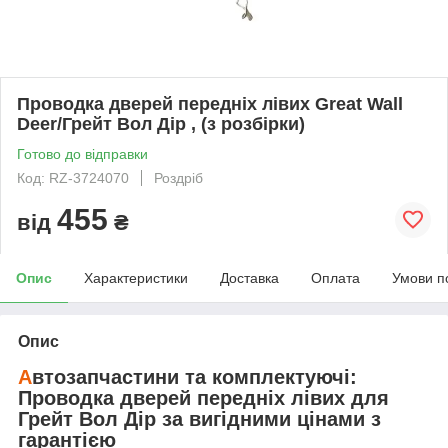
Проводка дверей передніх лівих Great Wall
Deer/Грейт Вол Дір , (з розбірки)
Готово до відправки
Код: RZ-3724070
Роздріб
455
від
₴
Опис
Характеристики
Доставка
Оплата
Умови п
Опис
А
втозапчастини та комплектуючі:
Проводка дверей передніх лівих
для
Грейт Вол Дір
за вигідними цінами з
гарантією