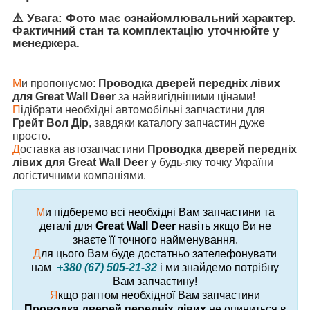
⚠️ Увага: Фото має ознайомлювальний характер.
Фактичний стан та комплектацію уточнюйте у
менеджера.
М
и пропонуємо:
Проводка дверей передніх лівих
для Great Wall Deer
за найвигіднішими цінами!
П
ідібрати необхідні автомобільні запчастини для
Грейт Вол Дір
, завдяки каталогу запчастин дуже
просто.
Д
оставка автозапчастини
Проводка дверей передніх
лівих для Great Wall Deer
у будь-яку точку України
логістичними компаніями.
М
и підберемо всі необхідні Вам запчастини та
деталі для
Great Wall Deer
навіть якщо Ви не
знаєте її точного найменування.
Д
ля цього Вам буде достатньо зателефонувати
нам
+380 (67) 505-21-32
і ми знайдемо потрібну
Вам запчастину!
Я
кщо раптом необхідної Вам запчастини
Проводка дверей передніх лівих
не опиниться в