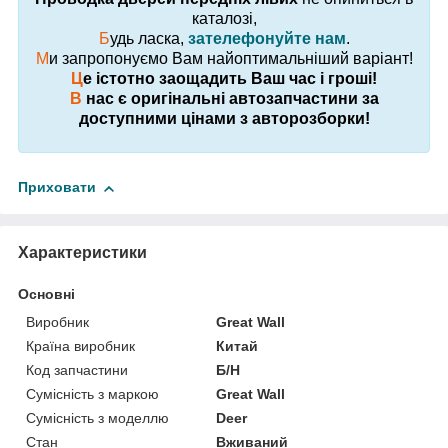
каталозі,
Б
удь ласка,
зателефонуйте нам
.
М
и запропонуємо Вам найоптимальніший варіант!
Ц
е істотно заощадить Ваш час і гроші!
В
нас є оригінальні автозапчастини за
доступними цінами з авторозборки!
Приховати
Характеристики
Основні
Виробник
Great Wall
Країна виробник
Китай
Код запчастини
Б/Н
Сумісність з маркою
Great Wall
Сумісність з моделлю
Deer
Стан
Вживаний