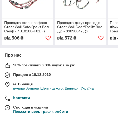
Проводка стелі плафона
Проводка джгут проводів
Пров
Great Wall Safe/Грейт Вол
Great Wall Deer/Грейт Вол
ліви
Сейф - 4018100-F01, (з
Дір - 89090047, (з
Грей
розбірки)
розбірки)
розб
506
572
від
₴
від
₴
від
Про нас
90% позитивних з 886 відгуків за рік
Працює з 10.12.2010
м. Вінниця
вулиця Андрея Шептицького, Вінниця, Україна
Контакти
Сьогодні вихідний
Показати весь графік роботи