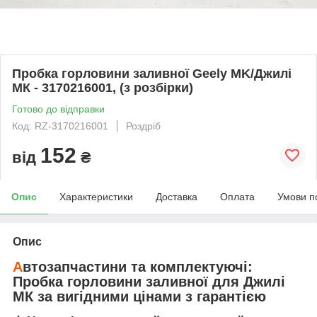
Пробка горловини заливної Geely MK/Джилі
МК - 3170216001, (з розбірки)
Готово до відправки
Код: RZ-3170216001
Роздріб
152
від
₴
Опис
Характеристики
Доставка
Оплата
Умови п
Опис
А
втозапчастини та комплектуючі:
Пробка горловини заливної
для
Джилі
МК
за вигідними цінами з гарантією