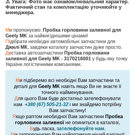
⚠️ Увага: Фото має ознайомлювальний характер.
Фактичний стан та комплектацію уточнюйте у
менеджера.
М
и пропонуємо:
Пробка горловини заливної для
Geely MK
за найвигіднішими цінами!
П
ідібрати необхідні автомобільні запчастини для
Джилі МК
, завдяки каталогу запчастин дуже просто.
Д
оставка автозапчастини
Пробка горловини
заливної для Geely MK - 3170216001
у будь-яку точку
України логістичними компаніями.
М
и підберемо всі необхідні Вам запчастини та
деталі для
Geely MK
навіть якщо Ви не знаєте її
точного найменування.
Д
ля цього Вам буде достатньо зателефонувати
нам
+380 (67) 505-21-32
і ми знайдемо потрібну
Вам запчастину!
Я
кщо раптом необхідної Вам запчастини
Пробка
горловини заливної
не опиниться в каталозі,
Б
удь ласка,
зателефонуйте нам
.
М
и запропонуємо Вам найоптимальніший варіант!