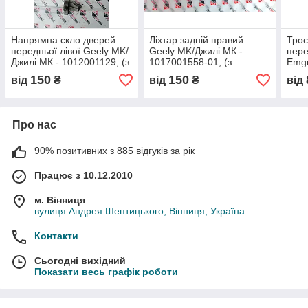
Напрямна скло дверей
Ліхтар задній правий
Трос
передньої лівої Geely MK/
Geely MK/Джилі МК -
пере
Джилі МК - 1012001129, (з
1017001558-01, (з
Emgr
розбірки)
розбірки)
Емгр
150
150
від
₴
від
₴
від
1064
розб
Про нас
90% позитивних з 885 відгуків за рік
Працює з 10.12.2010
м. Вінниця
вулиця Андрея Шептицького, Вінниця, Україна
Контакти
Сьогодні вихідний
Показати весь графік роботи