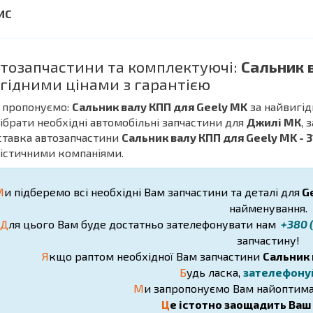
тозапчастини та комплектуючі:
Сальник 
гідними цінами з гарантією
 пропонуємо:
Сальник валу КПП для Geely MK
за найвигід
дібрати необхідні автомобільні запчастини для
Джилі МК
, 
ставка автозапчастини
Сальник валу КПП для Geely MK - 
істичними компаніями.
М
и підберемо всі необхідні Вам запчастини та деталі для
Ge
найменування.
Д
ля цього Вам буде достатньо зателефонувати нам
+380 (
запчастину!
Я
кщо раптом необхідної Вам запчастини
Сальник 
Б
удь ласка,
зателефону
М
и запропонуємо Вам найоптима
Ц
е істотно заощадить Ваш ч