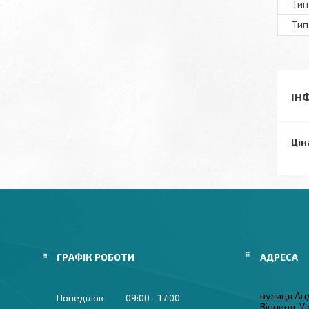
Тип
Тип
ІН
Цін
ГРАФІК РОБОТИ
вулиця Ан
Понеділок
09:00
17:00
Вінниця, У