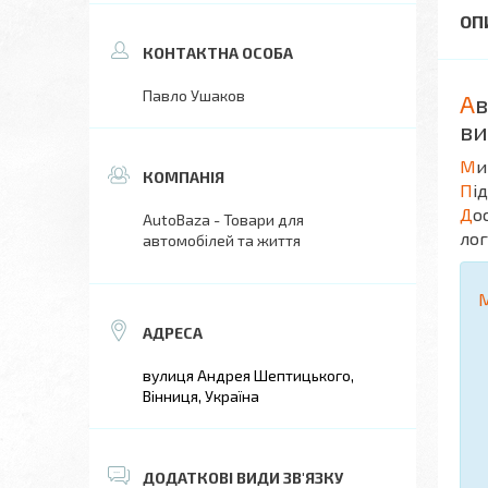
Павло Ушаков
А
в
ви
М
и
П
і
Д
о
AutoBaza - Товари для
лог
автомобілей та життя
вулиця Андрея Шептицького,
Вінниця, Україна