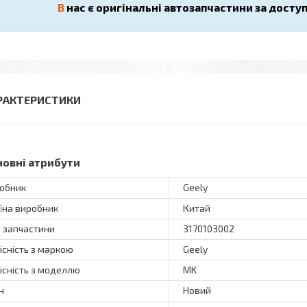
В
нас є оригінальні автозапчастини за досту
РАКТЕРИСТИКИ
новні атрибути
обник
Geely
їна виробник
Китай
 запчастини
3170103002
існість з маркою
Geely
існість з моделлю
MK
н
Новий