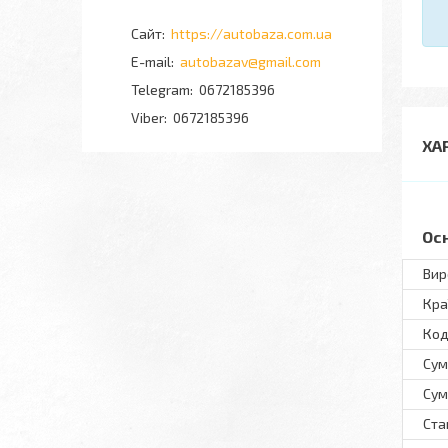
https://autobaza.com.ua
autobazav@gmail.com
0672185396
0672185396
ХА
Ос
Вир
Кра
Код
Сум
Сум
Ста