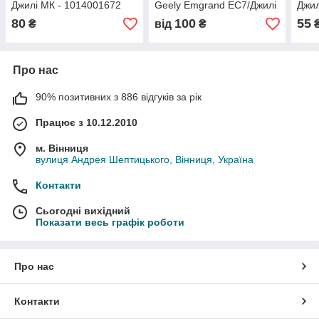
Джилі МК - 1014001672
Geely Emgrand EC7/Джилі
Джил
Емгранд ЕЦ7 -
80
100
55
₴
від
₴
1064000095, (з розбірки)
Про нас
90% позитивних з 886 відгуків за рік
Працює з 10.12.2010
м. Вінниця
вулиця Андрея Шептицького, Вінниця, Україна
Контакти
Сьогодні вихідний
Показати весь графік роботи
Про нас
Контакти