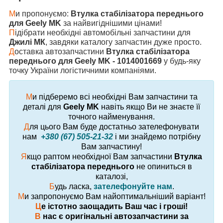
М
и пропонуємо:
Втулка стабілізатора переднього
для Geely MK
за найвигіднішими цінами!
П
ідібрати необхідні автомобільні запчастини для
Джилі МК
, завдяки каталогу запчастин дуже просто.
Д
оставка автозапчастини
Втулка стабілізатора
переднього для Geely MK - 1014001669
у будь-яку
точку України логістичними компаніями.
М
и підберемо всі необхідні Вам запчастини та
деталі для
Geely MK
навіть якщо Ви не знаєте її
точного найменування.
Д
ля цього Вам буде достатньо зателефонувати
нам
+380 (67) 505-21-32
і ми знайдемо потрібну
Вам запчастину!
Я
кщо раптом необхідної Вам запчастини
Втулка
стабілізатора переднього
не опиниться в
каталозі,
Б
удь ласка,
зателефонуйте нам
.
М
и запропонуємо Вам найоптимальніший варіант!
Ц
е істотно заощадить Ваш час і гроші!
В
нас є оригінальні автозапчастини за