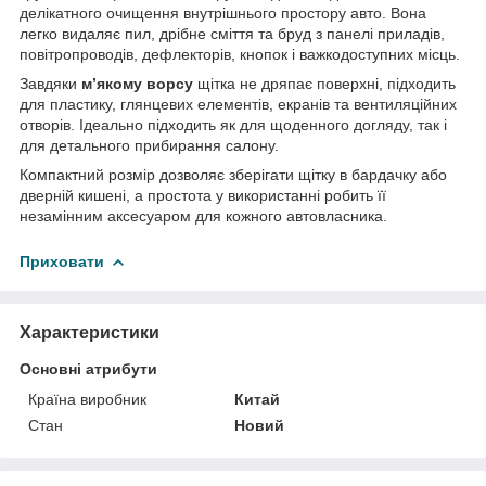
делікатного очищення внутрішнього простору авто. Вона
легко видаляє пил, дрібне сміття та бруд з панелі приладів,
повітропроводів, дефлекторів, кнопок і важкодоступних місць.
Завдяки
м’якому ворсу
щітка не дряпає поверхні, підходить
для пластику, глянцевих елементів, екранів та вентиляційних
отворів. Ідеально підходить як для щоденного догляду, так і
для детального прибирання салону.
Компактний розмір дозволяє зберігати щітку в бардачку або
дверній кишені, а простота у використанні робить її
незамінним аксесуаром для кожного автовласника.
Приховати
Характеристики
Основні атрибути
Країна виробник
Китай
Стан
Новий