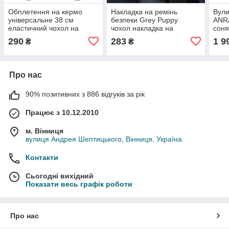
Обплетення на кермо
Накладка на ремінь
Вули
універсальне 38 см
безпеки Grey Puppy
ANRA
еластичний чохол на
чохол накладка на
сон
рульове колесо без
автомобільний ремінь
нічн
290
283
1 9
₴
₴
внутрішнього кільця.
безпеки Цуцик
датч
Чохол на кермо
чохол ременя безпеки для
жінок та дітей
Про нас
90% позитивних з 886 відгуків за рік
Працює з 10.12.2010
м. Вінниця
вулиця Андрея Шептицького, Вінниця, Україна
Контакти
Сьогодні вихідний
Показати весь графік роботи
Про нас