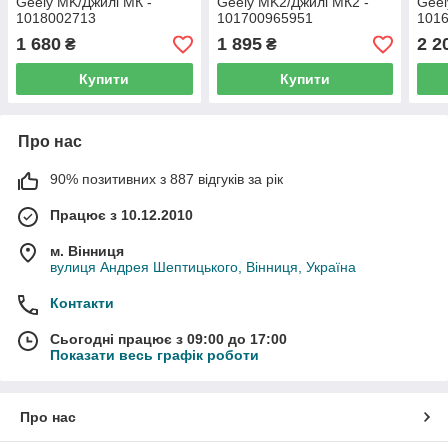
Geely MK/Джилі МК -
Geely MK2/Джилі МК2 -
Geel
1018002713
101700965951
101
1 680
1 895
2 2
₴
₴
Купити
Купити
Про нас
90% позитивних з 887 відгуків за рік
Працює з 10.12.2010
м. Вінниця
вулиця Андрея Шептицького, Вінниця, Україна
Контакти
Сьогодні працює з 09:00 до 17:00
Показати весь графік роботи
Про нас