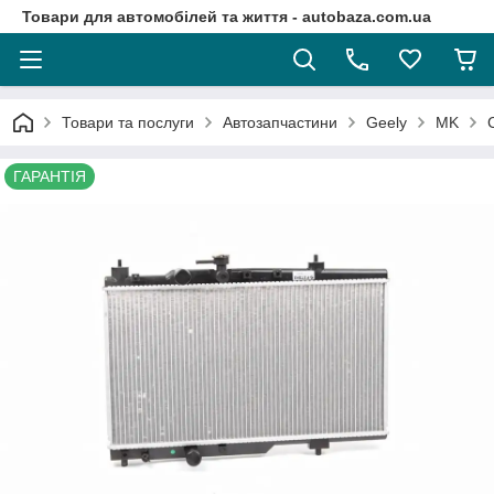
Товари для автомобілей та життя - autobaza.com.ua
Товари та послуги
Автозапчастини
Geely
MK
ГАРАНТІЯ