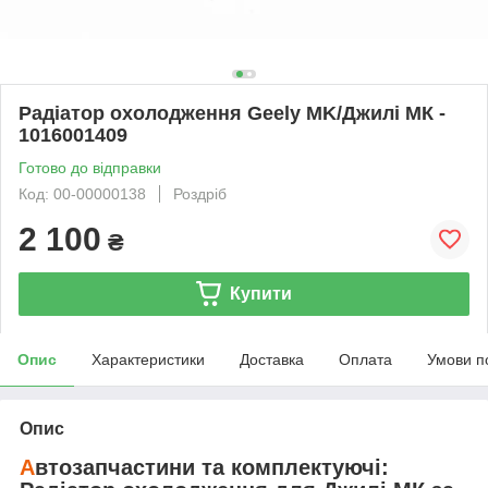
Радіатор охолодження Geely MK/Джилі МК -
1016001409
Готово до відправки
Код: 00-00000138
Роздріб
2 100
₴
Купити
Опис
Характеристики
Доставка
Оплата
Умови п
Опис
А
втозапчастини та комплектуючі: