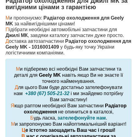
Радіатор охолодження
для
Джилі МК
за
вигідними цінами з гарантією
М
и пропонуємо:
Радіатор охолодження для Geely
MK
за найвигіднішими цінами!
П
ідібрати необхідні автомобільні запчастини для
Джилі МК
, завдяки каталогу запчастин дуже просто.
Д
оставка автозапчастини
Радіатор охолодження для
Geely MK - 1016001409
у будь-яку точку України
логістичними компаніями.
М
и підберемо всі необхідні Вам запчастини та
деталі для
Geely MK
навіть якщо Ви не знаєте її
точного найменування.
Д
ля цього Вам буде достатньо зателефонувати
нам
+380 (67) 505-21-32
і ми знайдемо потрібну
Вам запчастину!
Я
кщо раптом необхідної Вам запчастини
Радіатор
охолодження
не опиниться в каталозі,
Б
удь ласка,
зателефонуйте нам
.
М
и запропонуємо Вам найоптимальніший варіант!
Ц
е істотно заощадить Ваш час і гроші!
В
нас є оригінальні автозапчастини за