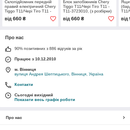
Склопідйомник передній
Блок запобіжників Chery
Ящик
правий електричний Chery
Tiggo T11/Чері Тіго T11 -
(бар
Tiggo T11/Чері Тіго T11 -
T11-3723010, (з розбірки)
T11/
T11-6104120AC, (з
3505
660
660
від
₴
від
₴
від
розбірки)
Про нас
90% позитивних з 886 відгуків за рік
Працює з 10.12.2010
м. Вінниця
вулиця Андрея Шептицького, Вінниця, Україна
Контакти
Сьогодні вихідний
Показати весь графік роботи
Про нас