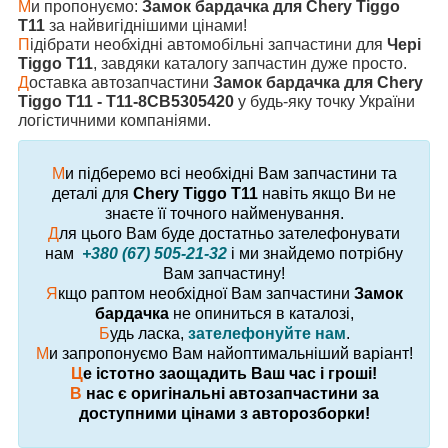
М
и пропонуємо:
Замок бардачка для Chery Tiggo
T11
за найвигіднішими цінами!
П
ідібрати необхідні автомобільні запчастини для
Чері
Tiggo T11
, завдяки каталогу запчастин дуже просто.
Д
оставка автозапчастини
Замок бардачка для Chery
Tiggo T11 - T11-8CB5305420
у будь-яку точку України
логістичними компаніями.
М
и підберемо всі необхідні Вам запчастини та
деталі для
Chery Tiggo T11
навіть якщо Ви не
знаєте її точного найменування.
Д
ля цього Вам буде достатньо зателефонувати
нам
+380 (67) 505-21-32
і ми знайдемо потрібну
Вам запчастину!
Я
кщо раптом необхідної Вам запчастини
Замок
бардачка
не опиниться в каталозі,
Б
удь ласка,
зателефонуйте нам
.
М
и запропонуємо Вам найоптимальніший варіант!
Ц
е істотно заощадить Ваш час і гроші!
В
нас є оригінальні автозапчастини за
доступними цінами з авторозборки!