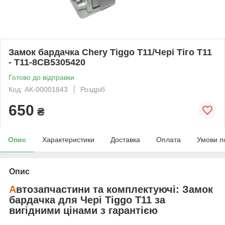
Замок бардачка Chery Tiggo T11/Чері Тіго T11
- T11-8CB5305420
Готово до відправки
Код: АК-00001843
Роздріб
650
₴
Опис
Характеристики
Доставка
Оплата
Умови п
Опис
А
втозапчастини та комплектуючі:
Замок
бардачка
для
Чері Tiggo T11
за
вигідними цінами з гарантією