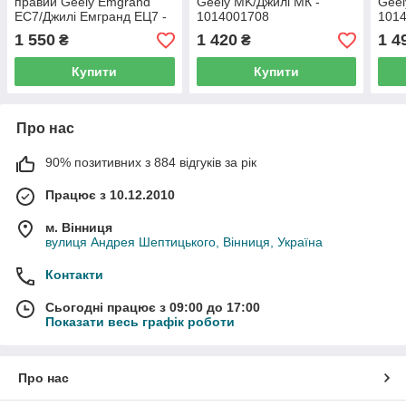
правий Geely Emgrand
Geely MK/Джилі МК -
Geel
EC7/Джилі Емгранд ЕЦ7 -
1014001708
101
1064001257
1 550
1 420
1 4
₴
₴
Купити
Купити
Про нас
90% позитивних з 884 відгуків за рік
Працює з 10.12.2010
м. Вінниця
вулиця Андрея Шептицького, Вінниця, Україна
Контакти
Сьогодні працює з 09:00 до 17:00
Показати весь графік роботи
Про нас