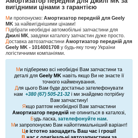
Амортизатор передній
для
Джилі МК
за
вигідними цінами з гарантією
М
и пропонуємо:
Амортизатор передній для Geely
MK
за найвигіднішими цінами!
П
ідібрати необхідні автомобільні запчастини для
Джилі МК
, завдяки каталогу запчастин дуже просто.
Д
оставка автозапчастини
Амортизатор передній для
Geely MK - 1014001708
у будь-яку точку України
логістичними компаніями.
М
и підберемо всі необхідні Вам запчастини та
деталі для
Geely MK
навіть якщо Ви не знаєте її
точного найменування.
Д
ля цього Вам буде достатньо зателефонувати
нам
+380 (67) 505-21-32
і ми знайдемо потрібну
Вам запчастину!
Я
кщо раптом необхідної Вам запчастини
Амортизатор передній
не опиниться в каталозі,
Б
удь ласка,
зателефонуйте нам
.
М
и запропонуємо Вам найоптимальніший варіант!
Ц
е істотно заощадить Ваш час і гроші!
В
нас є оригінальні автозапчастини за