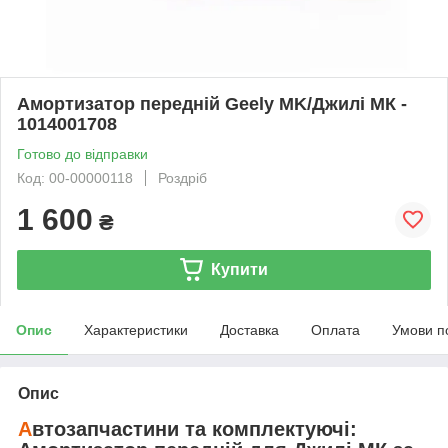
Амортизатор передній Geely MK/Джилі МК -
1014001708
Готово до відправки
Код: 00-00000118
Роздріб
1 600
₴
Купити
Опис
Характеристики
Доставка
Оплата
Умови п
Опис
А
втозапчастини та комплектуючі: