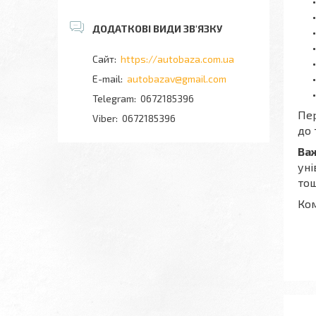
https://autobaza.com.ua
autobazav@gmail.com
0672185396
Пер
0672185396
до 
Ва
уні
тощ
Ком