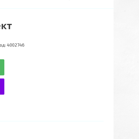
ект
од:
4002746