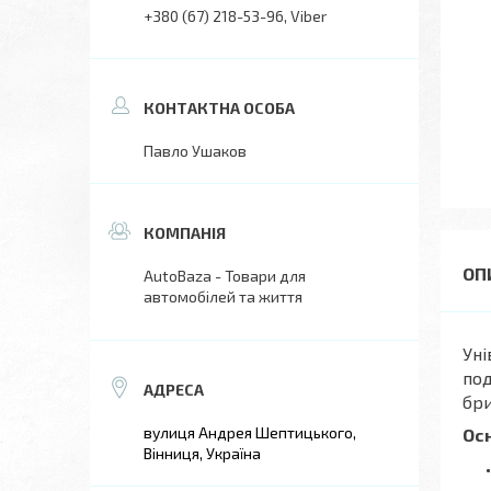
+380 (67) 218-53-96
Viber
Павло Ушаков
AutoBaza - Товари для
автомобілей та життя
Уні
под
бри
вулиця Андрея Шептицького,
Ос
Вінниця, Україна