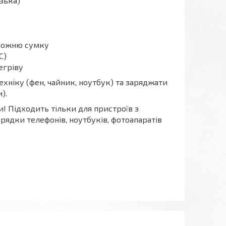
узька)
орожню сумку
C)
егріву
хніку (фен, чайник, ноутбук) та заряджати
).
! Підходить тільки для пристроїв з
арядки телефонів, ноутбуків, фотоапаратів