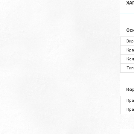
ХА
Ос
Вир
Кра
Кол
Тип
Ко
Кра
Кра