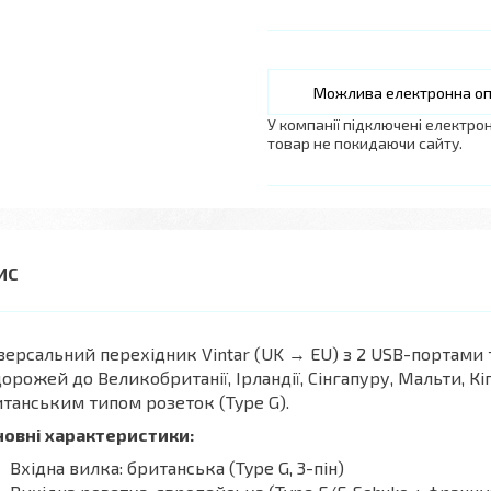
У компанії підключені електро
товар не покидаючи сайту.
версальний перехідник Vintar (UK → EU) з 2 USB-портами т
орожей до Великобританії, Ірландії, Сінгапуру, Мальти, Кіп
танським типом розеток (Type G).
новні характеристики:
Вхідна вилка: британська (Type G, 3-пін)