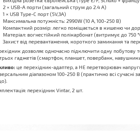
Вихідна розетка: європейська (Type E/F, Schuko + франц
2 × USB-A порти (загальний струм до 2.4 A)
1 × USB Type-C порт (5V,3A)
Максимальна потужність: 2990W (10 А, 100-250 В)
Компактний розмір: легко поміщається в кишеню чи д
Матеріал: вогнестійкий полікарбонат (витримує до 750 °
Захист від перевантаження, короткого замикання та пер
ехідник дозволяє одночасно підключити одну побутову те
трьох гаджетів (смартфон, планшет, повербанк, навушники
жливо:
це перехідник-адаптер, а НЕ перетворювач напруги
версальним діапазоном 100-250 В (практично всі сучасні з
о).
плектація: перехідник Vintar, 2 шт.