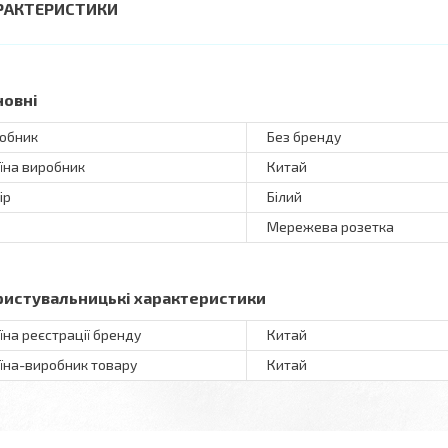
РАКТЕРИСТИКИ
новні
обник
Без бренду
їна виробник
Китай
ір
Білий
Мережева розетка
ристувальницькі характеристики
їна реєстрації бренду
Китай
їна-виробник товару
Китай