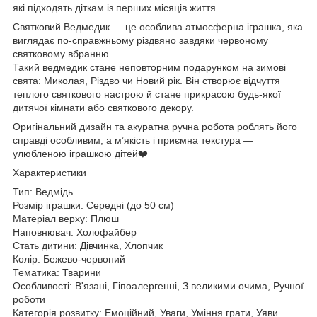
які підходять діткам із перших місяців життя
Святковий Ведмедик — це особлива атмосферна іграшка, яка
виглядає по-справжньому різдвяно завдяки червоному
святковому вбранню.
Такий ведмедик стане неповторним подарунком на зимові
свята: Миколая, Різдво чи Новий рік. Він створює відчуття
теплого святкового настрою й стане прикрасою будь-якої
дитячої кімнати або святкового декору.
Оригінальний дизайн та акуратна ручна робота роблять його
справді особливим, а м’якість і приємна текстура —
улюбленою іграшкою дітей❤️
Характеристики
Тип: Ведмідь
Розмір іграшки: Середні (до 50 см)
Матеріал верху: Плюш
Наповнювач: Холофайбер
Стать дитини: Дівчинка, Хлопчик
Колір: Бежево-червоний
Тематика: Тварини
Особливості: В'язані, Гіпоалергенні, З великими очима, Ручної
роботи
Категорія розвитку: Емоційний, Уваги, Уміння грати, Уяви