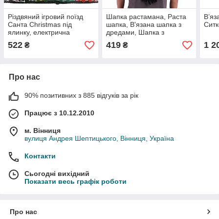
Різдвяний ігровий поїзд
Шапка растамана, Раста
В’яз
Санта Christmas під
шапка, В'язана шапка з
Сит
ялинку, електрична
дредами, Шапка з
залізниця з коліями,
дредами в стилі Боба
522
419
1 2
₴
₴
святковий набір для
Марлі карнавальний
декору та подарунків
костюм для вечірок
косплею
Про нас
90% позитивних з 885 відгуків за рік
Працює з 10.12.2010
м. Вінниця
вулиця Андрея Шептицького, Вінниця, Україна
Контакти
Сьогодні вихідний
Показати весь графік роботи
Про нас