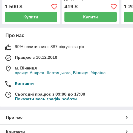
дредами в стилі Боба
1 500
419
1 2
₴
₴
Марлі карнавальний
костюм для вечірок
Купити
Купити
косплею
Про нас
90% позитивних з 887 відгуків за рік
Працює з 10.12.2010
м. Вінниця
вулиця Андрея Шептицького, Вінниця, Україна
Контакти
Сьогодні працює з 09:00 до 17:00
Показати весь графік роботи
Про нас
Контакти