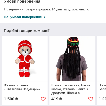
Умови повернення
Повернення товару впродовж 14 днів за домовленістю
Всі умови повернення
Подібні товари компанії
В’язана іграшка
Шапка растамана, Раста
В’яз
«Святковий Ведмедик»
шапка, В'язана шапка з
Бал
дредами, Шапка з
дредами в стилі Боба
1 500
419
1 2
₴
₴
Марлі карнавальний
костюм для вечірок