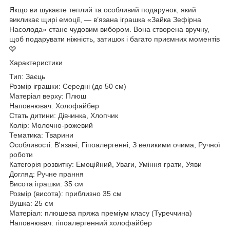
Якщо ви шукаєте теплий та особливий подарунок, який
викликає щирі емоції, — в’язана іграшка «Зайка Зефірна
Насолода» стане чудовим вибором. Вона створена вручну,
щоб подарувати ніжність, затишок і багато приємних моментів
🩷
Характеристики
Тип: Заєць
Розмір іграшки: Середні (до 50 см)
Матеріал верху: Плюш
Наповнювач: Холофайбер
Стать дитини: Дівчинка, Хлопчик
Колір: Молочно-рожевий
Тематика: Тварини
Особливості: В'язані, Гіпоалергенні, З великими очима, Ручної
роботи
Категорія розвитку: Емоційний, Уваги, Уміння грати, Уяви
Догляд: Ручне прання
Висота іграшки: 35 см
Розмір (висота): приблизно 35 см
Вушка: 25 см
Матеріал: плюшева пряжа преміум класу (Туреччина)
Наповнювач: гіпоалергенний холофайбер