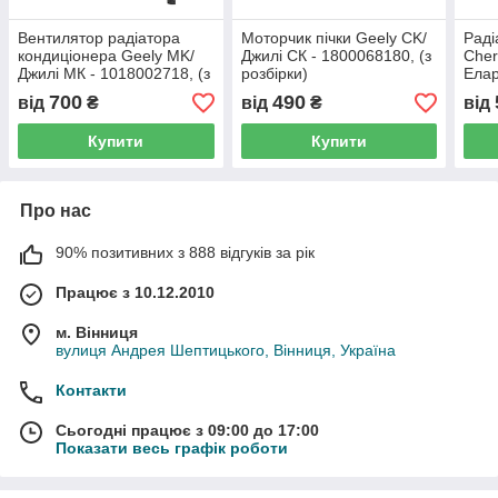
Вентилятор радіатора
Моторчик пічки Geely CK/
Раді
кондиціонера Geely MK/
Джилі СК - 1800068180, (з
Cher
Джилі МК - 1018002718, (з
розбірки)
Елар
розбірки)
8107
700
490
від
₴
від
₴
від
Купити
Купити
Про нас
90% позитивних з 888 відгуків за рік
Працює з 10.12.2010
м. Вінниця
вулиця Андрея Шептицького, Вінниця, Україна
Контакти
Сьогодні працює з 09:00 до 17:00
Показати весь графік роботи