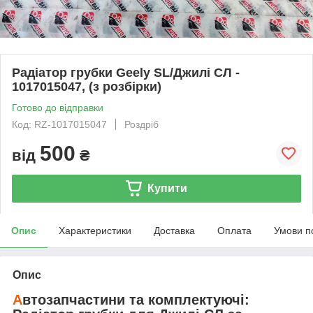
Радіатор грубки Geely SL/Джилі СЛ -
1017015047, (з розбірки)
Готово до відправки
Код: RZ-1017015047
Роздріб
500
від
₴
Купити
Опис
Характеристики
Доставка
Оплата
Умови п
Опис
А
втозапчастини та комплектуючі: