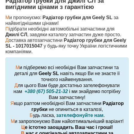
Радіатор грубки
для
Джилі СЛ
за
вигідними цінами з гарантією
М
и пропонуємо:
Радіатор грубки для Geely SL
за
найвигіднішими цінами!
П
ідібрати необхідні автомобільні запчастини для
Джилі СЛ
, завдяки каталогу запчастин дуже просто.
Д
оставка автозапчастини
Радіатор грубки для Geely
SL - 1017015047
у будь-яку точку України логістичними
компаніями.
М
и підберемо всі необхідні Вам запчастини та
деталі для
Geely SL
навіть якщо Ви не знаєте її
точного найменування.
Д
ля цього Вам буде достатньо зателефонувати
нам
+380 (67) 505-21-32
і ми знайдемо потрібну
Вам запчастину!
Я
кщо раптом необхідної Вам запчастини
Радіатор
грубки
не опиниться в каталозі,
Б
удь ласка,
зателефонуйте нам
.
М
и запропонуємо Вам найоптимальніший варіант!
Ц
е істотно заощадить Ваш час і гроші!
В
нас є оригінальні автозапчастини за