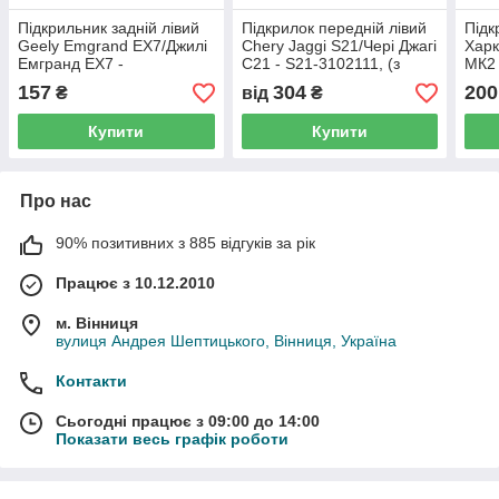
Підкрильник задній лівий
Підкрилок передній лівий
Підк
Geely Emgrand EX7/Джилі
Chery Jaggi S21/Чері Джагі
Харк
Емгранд EX7 -
С21 - S21-3102111, (з
МК2 
1018010358
розбірки)
157
304
200
₴
від
₴
Купити
Купити
Про нас
90% позитивних з 885 відгуків за рік
Працює з 10.12.2010
м. Вінниця
вулиця Андрея Шептицького, Вінниця, Україна
Контакти
Сьогодні працює з 09:00 до 14:00
Показати весь графік роботи