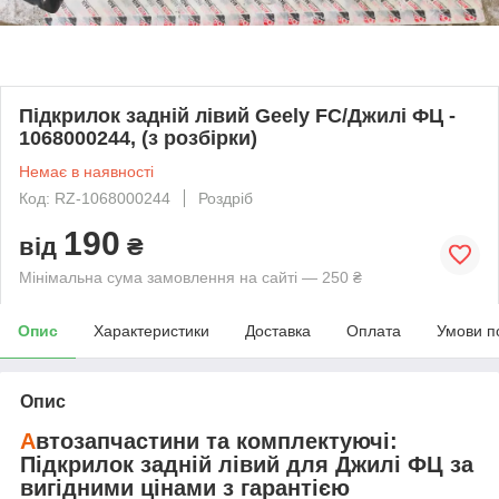
Підкрилок задній лівий Geely FC/Джилі ФЦ -
1068000244, (з розбірки)
Немає в наявності
Код: RZ-1068000244
Роздріб
190
від
₴
Мінімальна сума замовлення на сайті — 250 ₴
Опис
Характеристики
Доставка
Оплата
Умови п
Опис
А
втозапчастини та комплектуючі:
Підкрилок задній лівий
для
Джилі ФЦ
за
вигідними цінами з гарантією