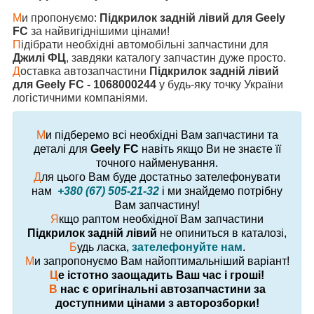
М
и пропонуємо:
Підкрилок задній лівий для Geely
FC
за найвигіднішими цінами!
П
ідібрати необхідні автомобільні запчастини для
Джилі ФЦ
, завдяки каталогу запчастин дуже просто.
Д
оставка автозапчастини
Підкрилок задній лівий
для Geely FC - 1068000244
у будь-яку точку України
логістичними компаніями.
М
и підберемо всі необхідні Вам запчастини та
деталі для
Geely FC
навіть якщо Ви не знаєте її
точного найменування.
Д
ля цього Вам буде достатньо зателефонувати
нам
+380 (67) 505-21-32
і ми знайдемо потрібну
Вам запчастину!
Я
кщо раптом необхідної Вам запчастини
Підкрилок задній лівий
не опиниться в каталозі,
Б
удь ласка,
зателефонуйте нам
.
М
и запропонуємо Вам найоптимальніший варіант!
Ц
е істотно заощадить Ваш час і гроші!
В
нас є оригінальні автозапчастини за
доступними цінами з авторозборки!