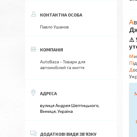
А
в
Павло Ушаков
Д
⚠️
ут
М
и
AutoBaza - Товари для
П
і
автомобілей та життя
Д
о
Укр
вулиця Андрея Шептицького,
Вінниця, Україна