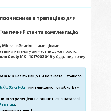
лоочисника з трапецією
для
 Фактичний стан та комплектацію
y MK
за найвигіднішими цінами!
завдяки каталогу запчастин дуже просто.
для Geely MK - 1017002049
у будь-яку точку
ely MK
навіть якщо Ви не знаєте її точного
67) 505-21-32
і ми знайдемо потрібну Вам
ика з трапецією
не опиниться в каталозі,
йте нам
.
льніший варіант!