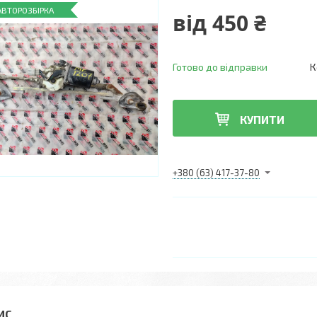
АВТОРОЗБІРКА
від
450 ₴
Готово до відправки
К
КУПИТИ
+380 (63) 417-37-80