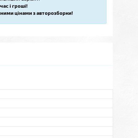
ас і гроші!
пними цінами з авторозборки!