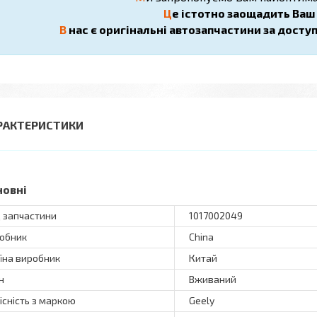
Ц
е істотно заощадить Ваш ч
В
нас є оригінальні автозапчастини за досту
РАКТЕРИСТИКИ
новні
 запчастини
1017002049
обник
China
їна виробник
Китай
н
Вживаний
існість з маркою
Geely