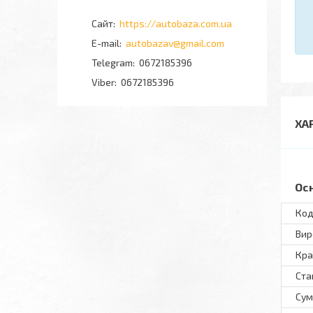
https://autobaza.com.ua
autobazav@gmail.com
0672185396
0672185396
ХА
Ос
Код
Вир
Кра
Ста
Сум