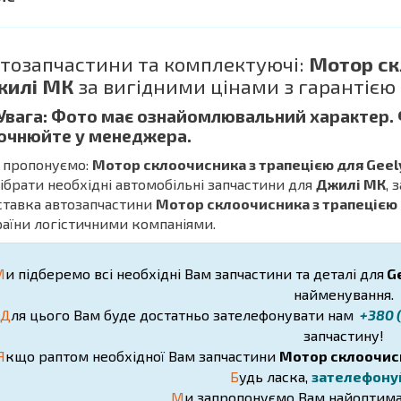
тозапчастини та комплектуючі:
Мотор ск
жилі МК
за вигідними цінами з гарантією
 Увага: Фото має ознайомлювальний характер.
очнюйте у менеджера.
 пропонуємо:
Мотор склоочисника з трапецією для Geel
дібрати необхідні автомобільні запчастини для
Джилі МК
, 
ставка автозапчастини
Мотор склоочисника з трапецією 
аїни логістичними компаніями.
М
и підберемо всі необхідні Вам запчастини та деталі для
Ge
найменування.
Д
ля цього Вам буде достатньо зателефонувати нам
+380 (
запчастину!
Я
кщо раптом необхідної Вам запчастини
Мотор склоочисн
Б
удь ласка,
зателефону
М
и запропонуємо Вам найоптима