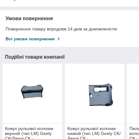
Умови повернення
Повернення товару впродовж 14 днів за домовленістю
Всі умови повернення
Подібні товари компанії
Кожух рульової колонки
Кожух рульової колонки
Пиль
верхній (тип LM) Geely
нижній (тип LM) Geely CK/
коло
CK/Джилі СК -
Джилі СК -
СК -