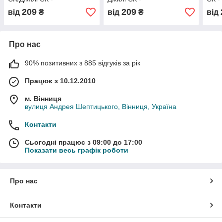
101800774400601, (з
101800774500601, (з
розб
209
209
від
₴
від
₴
від
розбірки)
розбірки)
Про нас
90% позитивних з 885 відгуків за рік
Працює з 10.12.2010
м. Вінниця
вулиця Андрея Шептицького, Вінниця, Україна
Контакти
Сьогодні працює з 09:00 до 17:00
Показати весь графік роботи
Про нас
Контакти