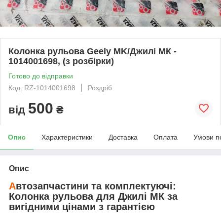
Колонка рульова Geely MK/Джилі МК -
1014001698, (з розбірки)
Готово до відправки
Код: RZ-1014001698
Роздріб
500
від
₴
Опис
Характеристики
Доставка
Оплата
Умови п
Опис
А
втозапчастини та комплектуючі:
Колонка рульова
для
Джилі МК
за
вигідними цінами з гарантією