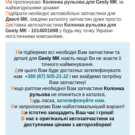
М
и пропонуємо:
Колонка рульова для Geely MK
за
найвигіднішими цінами!
П
ідібрати необхідні автомобільні запчастини для
Джилі МК
, завдяки каталогу запчастин дуже просто.
Д
оставка автозапчастини
Колонка рульова для
Geely MK - 1014001698
у будь-яку точку України
логістичними компаніями.
М
и підберемо всі необхідні Вам запчастини та
деталі для
Geely MK
навіть якщо Ви не знаєте її
точного найменування.
Д
ля цього Вам буде достатньо зателефонувати
нам
+380 (67) 505-21-32
і ми знайдемо потрібну
Вам запчастину!
Я
кщо раптом необхідної Вам запчастини
Колонка
рульова
не опиниться в каталозі,
Б
удь ласка,
зателефонуйте нам
.
М
и запропонуємо Вам найоптимальніший варіант!
Ц
е істотно заощадить Ваш час і гроші!
В
нас є оригінальні автозапчастини за
доступними цінами з авторозборки!