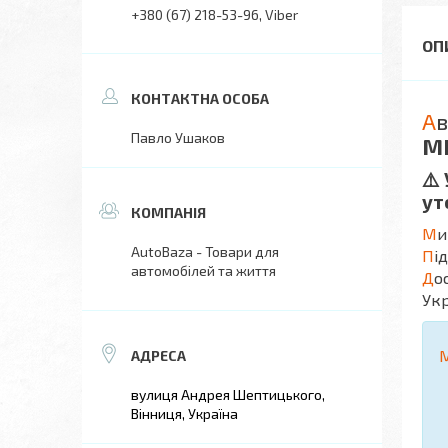
+380 (67) 218-53-96
Viber
А
в
Павло Ушаков
М
⚠️
ут
М
и
AutoBaza - Товари для
П
і
автомобілей та життя
Д
о
Укр
вулиця Андрея Шептицького,
Вінниця, Україна