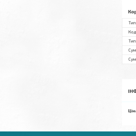
Ко
Тип
Код
Тип
Сум
Сум
ІН
Цін