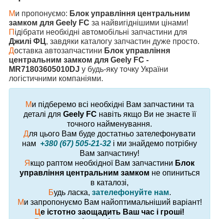
М
и пропонуємо:
Блок управління центральним
замком для Geely FC
за найвигіднішими цінами!
П
ідібрати необхідні автомобільні запчастини для
Джилі ФЦ
, завдяки каталогу запчастин дуже просто.
Д
оставка автозапчастини
Блок управління
центральним замком для Geely FC -
MR71803605010DJ
у будь-яку точку України
логістичними компаніями.
М
и підберемо всі необхідні Вам запчастини та
деталі для
Geely FC
навіть якщо Ви не знаєте її
точного найменування.
Д
ля цього Вам буде достатньо зателефонувати
нам
+380 (67) 505-21-32
і ми знайдемо потрібну
Вам запчастину!
Я
кщо раптом необхідної Вам запчастини
Блок
управління центральним замком
не опиниться
в каталозі,
Б
удь ласка,
зателефонуйте нам
.
М
и запропонуємо Вам найоптимальніший варіант!
Ц
е істотно заощадить Ваш час і гроші!