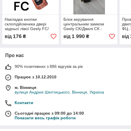
Накладка кнопки
Блок керування
Пров
склопідйомника двері
центральним замком
двиг
задньої лівої Geely FC/
Geely CK/Джилі СК -
ФЦ -
Джилі ФЦ - 106800076, (з
1017002384-03, (з
розб
176
1 990
від
₴
від
₴
від
розбірки)
розбірки)
Про нас
90% позитивних з 886 відгуків за рік
Працює з 10.12.2010
м. Вінниця
вулиця Андрея Шептицького, Вінниця, Україна
Контакти
Сьогодні працює з 09:00 до 14:00
Показати весь графік роботи