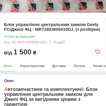
Блок управління центральним замком Geely
FC/Джилі ФЦ - MR71803605010DJ, (з розбірки)
Готово до відправки
Код: RZ-MR71803605010DJ
Роздріб
1 500
від
₴
Опис
Характеристики
Доставка
Оплата
Умови п
Опис
А
втозапчастини та комплектуючі:
Блок
управління центральним замком
для
Джилі ФЦ
за вигідними цінами з
гарантією