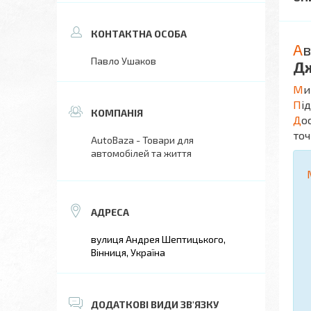
А
в
Павло Ушаков
Д
М
и
П
і
Д
о
точ
AutoBaza - Товари для
автомобілей та життя
вулиця Андрея Шептицького,
Вінниця, Україна