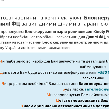
тозапчастини та комплектуючі:
Блок кер
жилі ФЦ
за вигідними цінами з гарантією
 пропонуємо:
Блок керування парктроником для Geely F
дібрати необхідні автомобільні запчастини для
Джилі ФЦ
, 
ставка автозапчастини
Блок керування парктроником для
ку України логістичними компаніями.
М
и підберемо всі необхідні Вам запчастини та деталі для
G
найменування.
Д
ля цього Вам буде достатньо зателефонувати нам
+380 (
запчастину!
Я
кщо раптом необхідної Вам запчастини
Блок керуванн
Б
удь ласка,
зателефону
М
и запропонуємо Вам найоптима
Ц
е істотно заощадить Ваш ч
В
нас є оригінальні автозапчастини за досту