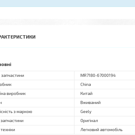
РАКТЕРИСТИКИ
новні
 запчастини
MR7180-67000194
обник
China
їна виробник
Китай
н
Вживаний
існість з маркою
Geely
 запчастини
Оригінал
 техніки
Легковий автомобіль