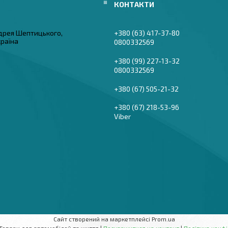
дрея Шептицького,
+380 (63) 417-37-80
країна
0800332569
+380 (99) 227-13-32
0800332569
+380 (67) 505-21-32
+380 (67) 218-53-96
Viber
Сайт створений на маркетплейсі
Prom.ua
AutoBaza - Товари для автомобілей та життя |
Поскаржитися на контент
|
Політика конфі