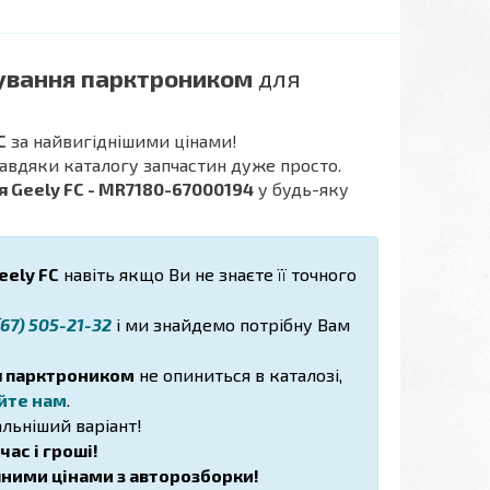
ування парктроником
для
C
за найвигіднішими цінами!
завдяки каталогу запчастин дуже просто.
 Geely FC - MR7180-67000194
у будь-яку
eely FC
навіть якщо Ви не знаєте її точного
67) 505-21-32
і ми знайдемо потрібну Вам
я парктроником
не опиниться в каталозі,
йте нам
.
льніший варіант!
ас і гроші!
пними цінами з авторозборки!