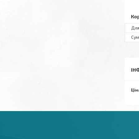
Ко
Для
Сум
ІН
Цін