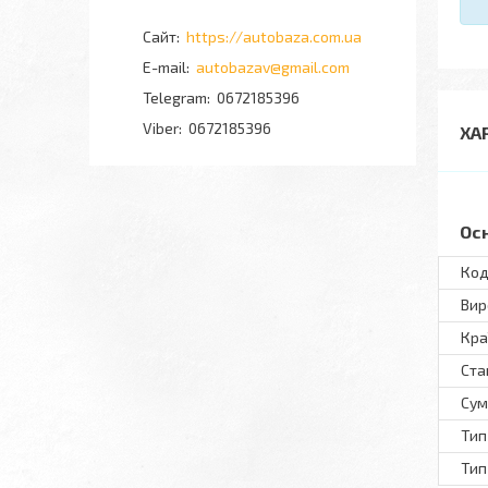
https://autobaza.com.ua
autobazav@gmail.com
0672185396
0672185396
ХА
Ос
Код
Вир
Кра
Ста
Сум
Тип
Тип