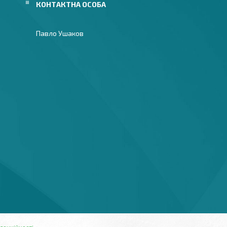
Павло Ушаков
денційності