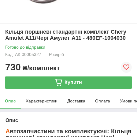
Кільця поршневі стандартні комплект Chery
Amulet A11/Чері Амулет А11 - 480EF-1004030
Готово до відправки
Код: АК-00005327
Роздріб
730
₴/комплект
Купити
Опис
Характеристики
Доставка
Оплата
Умови п
Опис
А
втозапчастини та комплектуючі: Кільця