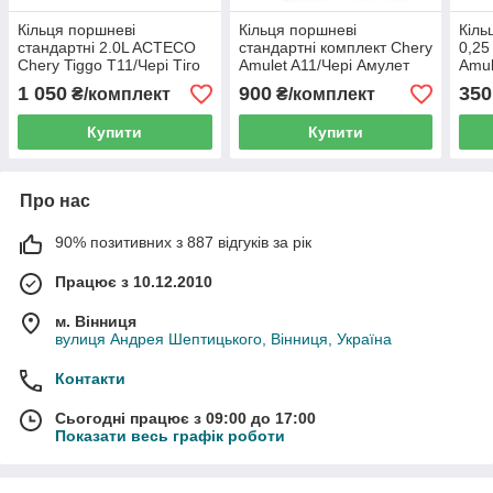
Кільця поршневі
Кільця поршневі
Кіль
стандартні 2.0L ACTECO
стандартні комплект Chery
0,25
Chery Tiggo T11/Чері Тіго
Amulet A11/Чері Амулет
Amul
T11 - 484J-1004030
А11 - 480EF-1004030
А11 
1 050
900
350
₴/комплект
₴/комплект
Купити
Купити
Про нас
90% позитивних з 887 відгуків за рік
Працює з 10.12.2010
м. Вінниця
вулиця Андрея Шептицького, Вінниця, Україна
Контакти
Сьогодні працює з 09:00 до 17:00
Показати весь графік роботи