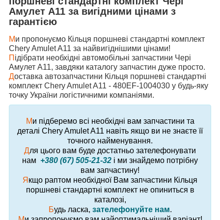
поршневі стандартні комплект Чері
Амулет А11 за вигідними цінами з
гарантією
М
и пропонуємо Кільця поршневі стандартні комплект
Chery Amulet A11 за найвигіднішими цінами!
П
ідібрати необхідні автомобільні запчастини Чері
Амулет А11, завдяки каталогу запчастин дуже просто.
Д
оставка автозапчастини Кільця поршневі стандартні
комплект Chery Amulet A11 - 480EF-1004030 у будь-яку
точку України логістичними компаніями.
М
и підберемо всі необхідні вам запчастини та
деталі Chery Amulet A11 навіть якщо ви не знаєте її
точного найменування.
Д
ля цього вам буде достатньо зателефонувати
нам
+380 (67) 505-21-32
і ми знайдемо потрібну
вам запчастину!
Я
кщо раптом необхідної Вам запчастини Кільця
поршневі стандартні комплект не опиниться в
каталозі,
Б
удь ласка,
зателефонуйте нам
.
М
и запропонуємо вам найоптимальніший варіант!