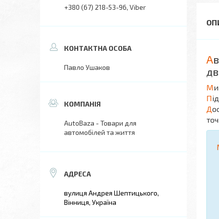
+380 (67) 218-53-96
Viber
А
в
Павло Ушаков
дв
М
и
П
і
Д
о
точ
AutoBaza - Товари для
автомобілей та життя
вулиця Андрея Шептицького,
Вінниця, Україна