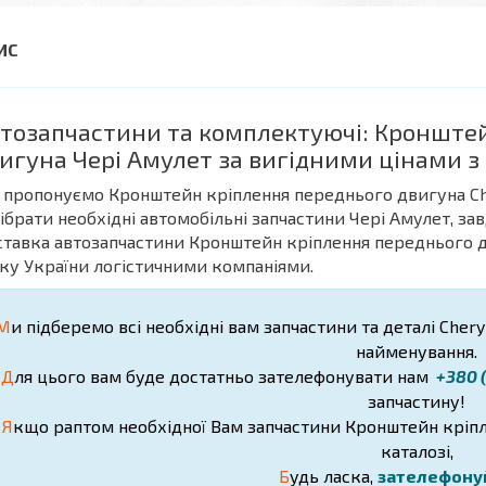
тозапчастини та комплектуючі: Кронште
игуна Чері Амулет за вигідними цінами з
 пропонуємо Кронштейн кріплення переднього двигуна Ch
дібрати необхідні автомобільні запчастини Чері Амулет, з
ставка автозапчастини Кронштейн кріплення переднього дви
ку України логістичними компаніями.
М
и підберемо всі необхідні вам запчастини та деталі Chery
найменування.
Д
ля цього вам буде достатньо зателефонувати нам
+380 (
запчастину!
Я
кщо раптом необхідної Вам запчастини Кронштейн кріпл
каталозі,
Б
удь ласка,
зателефону