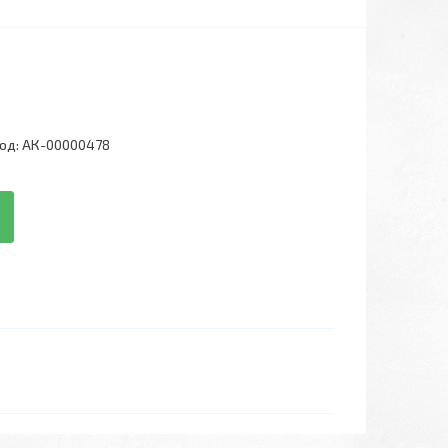
од:
АК-00000478