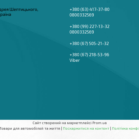
дрея Шептицького,
+380 (63) 417-37-80
країна
0800332569
+380 (99) 227-13-32
0800332569
+380 (67) 505-21-32
+380 (67) 218-53-96
Viber
Сайт створений на маркетплейсі
Prom.ua
AutoBaza - Товари для автомобілей та життя |
Поскаржитися на контент
|
Політика конфі