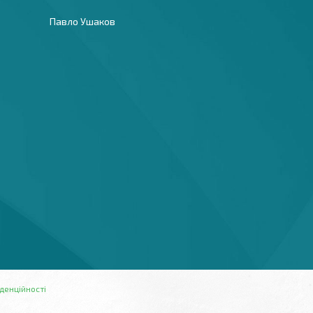
Павло Ушаков
денційності