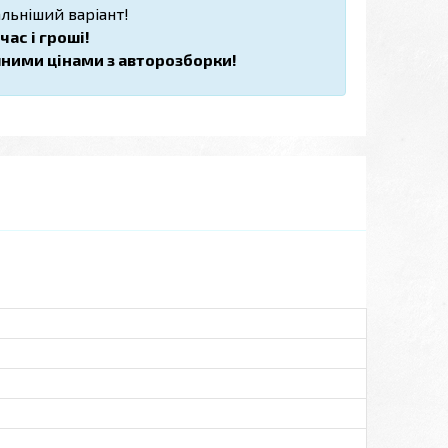
льніший варіант!
ас і гроші!
пними цінами з авторозборки!