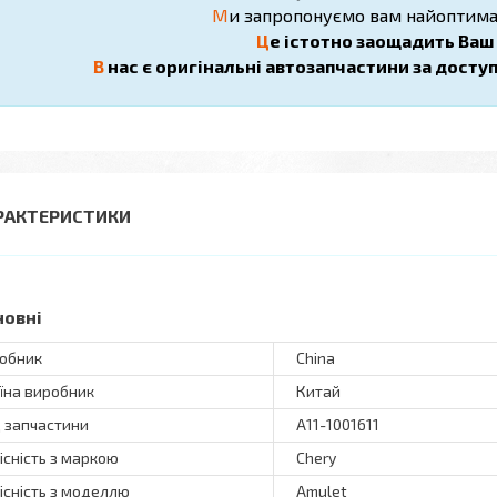
М
и запропонуємо вам найоптима
Ц
е істотно заощадить Ваш ч
В
нас є оригінальні автозапчастини за досту
РАКТЕРИСТИКИ
новні
обник
China
їна виробник
Китай
 запчастини
A11-1001611
існість з маркою
Chery
існість з моделлю
Amulet