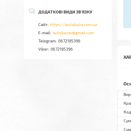
https://autobaza.com.ua
autobazav@gmail.com
0672185396
0672185396
ХА
Ос
Вир
Кра
Код
Сум
Сум