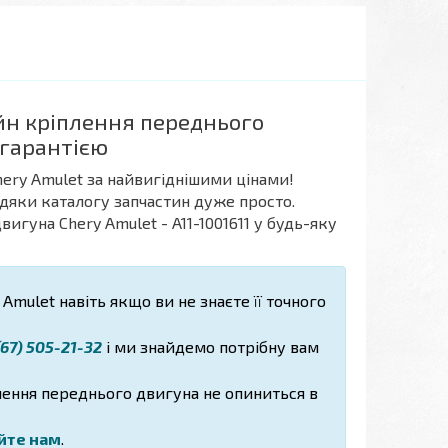
йн кріплення переднього
 гарантією
ery Amulet за найвигіднішими цінами!
авдяки каталогу запчастин дуже просто.
гуна Chery Amulet - A11-1001611 у будь-яку
 Amulet навіть якщо ви не знаєте її точного
67) 505-21-32
і ми знайдемо потрібну вам
ення переднього двигуна не опиниться в
йте нам
.