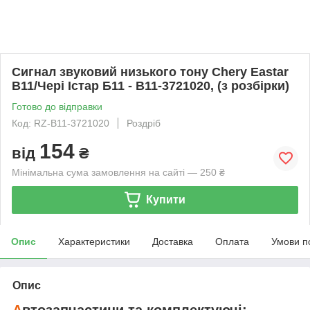
Сигнал звуковий низького тону Chery Eastar
B11/Чері Істар Б11 - B11-3721020, (з розбірки)
Готово до відправки
Код: RZ-B11-3721020
Роздріб
154
від
₴
Мінімальна сума замовлення на сайті — 250 ₴
Купити
Опис
Характеристики
Доставка
Оплата
Умови п
Опис
А
втозапчастини та комплектуючі: