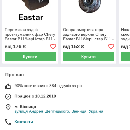
Перемикач задніх
Опора амортизатора
Накл
протитуманних фар Chery
заднього верхня Chery
скло
Eastar B11/Чері Істар Б11 -
Eastar B11/Чері Істар Б11 -
задн
B11-3732070, (з розбірки)
B11-2911020, (з розбірки)
East
176
152
від
₴
від
₴
від
B11-
Купити
Купити
Про нас
90% позитивних з 884 відгуків за рік
Працює з 10.12.2010
м. Вінниця
вулиця Андрея Шептицького, Вінниця, Україна
Контакти