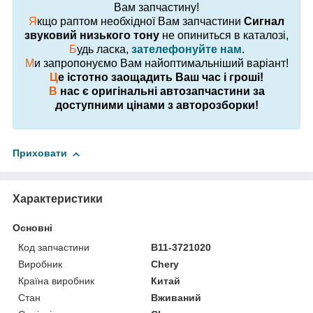
Вам запчастину!
Я
кщо раптом необхідної Вам запчастини
Сигнал
звуковий низького тону
не опиниться в каталозі,
Б
удь ласка,
зателефонуйте нам
.
М
и запропонуємо Вам найоптимальніший варіант!
Ц
е істотно заощадить Ваш час і гроші!
В
нас є оригінальні автозапчастини за
доступними цінами з авторозборки!
Приховати
Характеристики
Основні
Код запчастини
B11-3721020
Виробник
Chery
Країна виробник
Китай
Стан
Вживаний