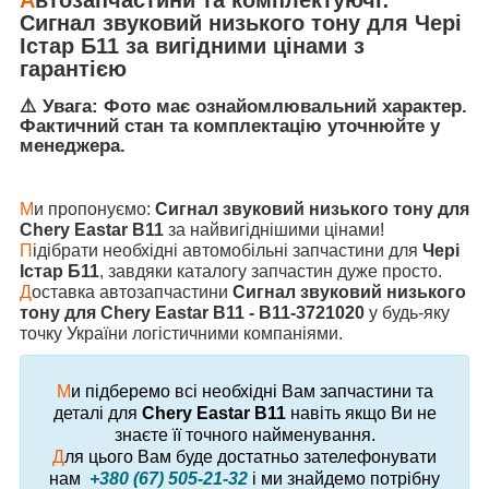
Сигнал звуковий низького тону
для
Чері
Істар Б11
за вигідними цінами з
гарантією
⚠️ Увага: Фото має ознайомлювальний характер.
Фактичний стан та комплектацію уточнюйте у
менеджера.
М
и пропонуємо:
Сигнал звуковий низького тону для
Chery Eastar B11
за найвигіднішими цінами!
П
ідібрати необхідні автомобільні запчастини для
Чері
Істар Б11
, завдяки каталогу запчастин дуже просто.
Д
оставка автозапчастини
Сигнал звуковий низького
тону для Chery Eastar B11 - B11-3721020
у будь-яку
точку України логістичними компаніями.
М
и підберемо всі необхідні Вам запчастини та
деталі для
Chery Eastar B11
навіть якщо Ви не
знаєте її точного найменування.
Д
ля цього Вам буде достатньо зателефонувати
нам
+380 (67) 505-21-32
і ми знайдемо потрібну