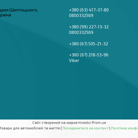
дрея Шептицького,
+380 (63) 417-37-80
країна
0800332569
+380 (99) 227-13-32
0800332569
+380 (67) 505-21-32
+380 (67) 218-53-96
Viber
Сайт створений на маркетплейсі
Prom.ua
AutoBaza - Товари для автомобілей та життя |
Поскаржитися на контент
|
Політика конфі