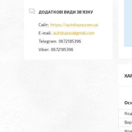
https://autobaza.com.ua
autobazav@gmail.com
0672185396
0672185396
ХА
Ос
Код
Вир
Кра