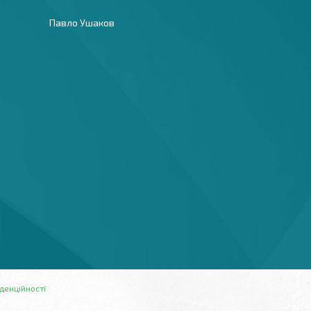
Павло Ушаков
денційності