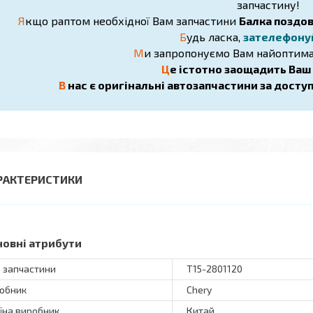
запчастину!
Я
кщо раптом необхідної Вам запчастини
Балка поздо
Б
удь ласка,
зателефону
М
и запропонуємо Вам найоптима
Ц
е істотно заощадить Ваш ч
В
нас є оригінальні автозапчастини за досту
РАКТЕРИСТИКИ
новні атрибути
 запчастини
T15-2801120
обник
Chery
їна виробник
Китай