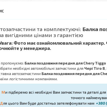
тозапчастини та комплектуючі:
Балка по
а вигідними цінами з гарантією
 Увага: Фото має ознайомлювальний характер.
очнюйте у менеджера.
 пропонуємо:
Балка поздовжня передня для Chery Tiggo
дібрати необхідні автомобільні запчастини для
Чері Тіго 8
,
ставка автозапчастини
Балка поздовжня передня для Cher
аїни логістичними компаніями.
М
и підберемо всі необхідні Вам запчастини та деталі для
точного найменуван
Д
ля цього Вам буде достатньо зателефонувати нам
+380 (