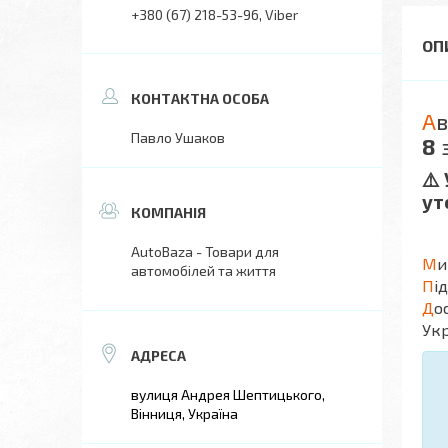
+380 (67) 218-53-96
Viber
А
в
Павло Ушаков
8
з
⚠️
ут
AutoBaza - Товари для
М
и
автомобілей та життя
П
і
Д
о
Укр
вулиця Андрея Шептицького,
Вінниця, Україна