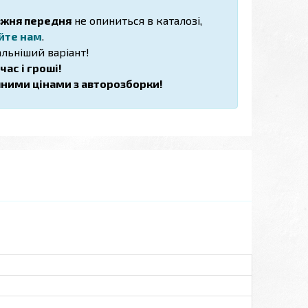
вжня передня
не опиниться в каталозі,
йте нам
.
льніший варіант!
ас і гроші!
пними цінами з авторозборки!