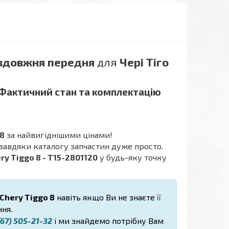
здовжня передня
для
Чері Тіго
 Фактичний стан та комплектацію
 8
за найвигіднішими цінами!
 завдяки каталогу запчастин дуже просто.
y Tiggo 8 - T15-2801120
у будь-яку точку
Chery Tiggo 8
навіть якщо Ви не знаєте її
ня.
67) 505-21-32
і ми знайдемо потрібну Вам