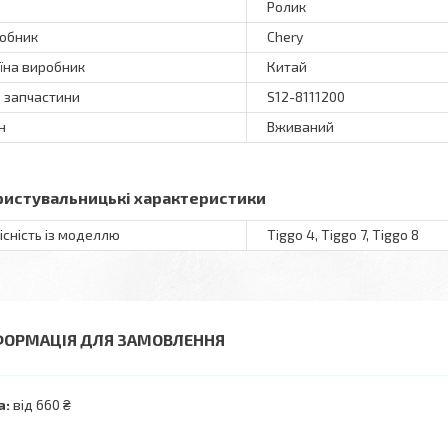
Ролик
обник
Chery
їна виробник
Китай
 запчастини
S12-8111200
н
Вживаний
ристувальницькі характеристики
існість із моделлю
Tiggo 4, Tiggo 7, Tiggo 8
ФОРМАЦІЯ ДЛЯ ЗАМОВЛЕННЯ
а:
від 660 ₴