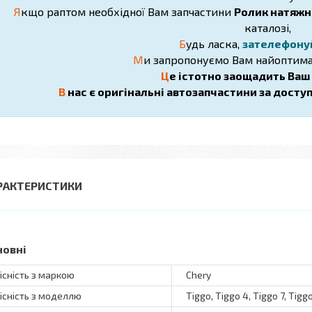
Я
кщо раптом необхідної Вам запчастини
Ролик натяжн
каталозі,
Б
удь ласка,
зателефону
М
и запропонуємо Вам найоптима
Ц
е істотно заощадить Ваш ч
В
нас є оригінальні автозапчастини за досту
РАКТЕРИСТИКИ
новні
існість з маркою
Chery
існість з моделлю
Tiggo, Tiggo 4, Tiggo 7, Tigg