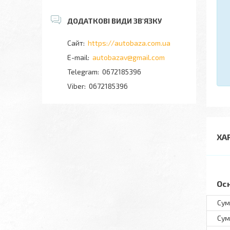
https://autobaza.com.ua
autobazav@gmail.com
0672185396
0672185396
ХА
Ос
Сум
Сум