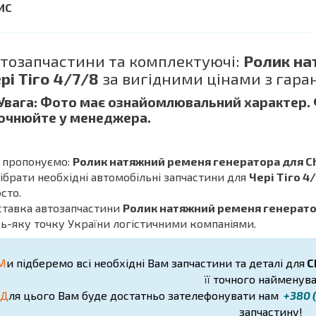
тозапчастини та комплектуючі:
Ролик на
рі Тіго 4/7/8
за вигідними цінами з гара
 Увага: Фото має ознайомлювальний характер.
очнюйте у менеджера.
 пропонуємо:
Ролик натяжний ременя генератора для Ch
дібрати необхідні автомобільні запчастини для
Чері Тіго 4
сто.
ставка автозапчастини
Ролик натяжний ременя генератора
ь-яку точку України логістичними компаніями.
М
и підберемо всі необхідні Вам запчастини та деталі для
C
її точного найменува
Д
ля цього Вам буде достатньо зателефонувати нам
+380 (
запчастину!