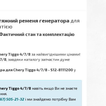
тяжний ременя генератора
для
нтією
 Фактичний стан та комплектацію
ery Tiggo 4/7/8
за найвигіднішими цінами!
/7/8
, завдяки каталогу запчастин дуже
 для Chery Tiggo 4/7/8 - S12-8111200
у
hery Tiggo 4/7/8
навіть якщо Ви не знаєте
ння.
67) 505-21-32
і ми знайдемо потрібну Вам