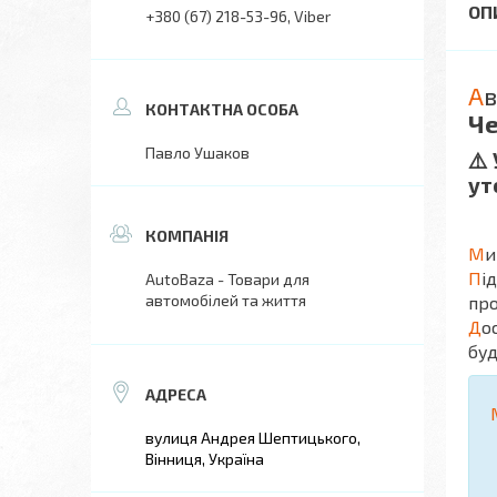
+380 (67) 218-53-96
Viber
А
в
Че
Павло Ушаков
⚠️
ут
М
и
П
і
AutoBaza - Товари для
автомобілей та життя
про
Д
о
буд
вулиця Андрея Шептицького,
Вінниця, Україна