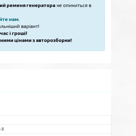
ий ременя генератора
не опиниться в
йте нам
.
льніший варіант!
ас і гроші!
пними цінами з авторозборки!
o 8