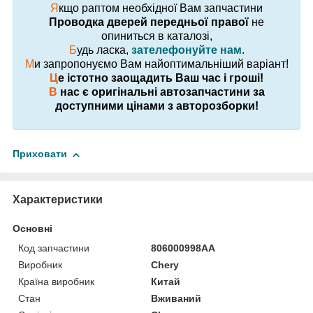
Я
кщо раптом необхідної Вам запчастини
Проводка дверей передньої правої
не
опиниться в каталозі,
Б
удь ласка,
зателефонуйте нам
.
М
и запропонуємо Вам найоптимальніший варіант!
Ц
е істотно заощадить Ваш час і гроші!
В
нас є оригінальні автозапчастини за
доступними цінами з авторозборки!
Приховати
Характеристики
Основні
Код запчастини
806000998AA
Виробник
Chery
Країна виробник
Китай
Стан
Вживаний