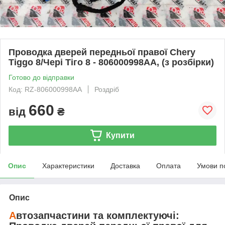
Проводка дверей передньої правої Chery
Tiggo 8/Чері Тіго 8 - 806000998AA, (з розбірки)
Готово до відправки
Код: RZ-806000998AA
Роздріб
660
від
₴
Купити
Опис
Характеристики
Доставка
Оплата
Умови п
Опис
А
втозапчастини та комплектуючі: