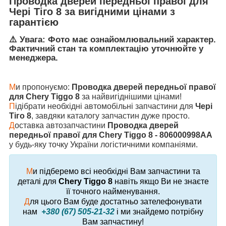
Проводка дверей передньої правої
для
Чері Тіго 8
за вигідними цінами з
гарантією
⚠️ Увага: Фото має ознайомлювальний характер.
Фактичний стан та комплектацію уточнюйте у
менеджера.
М
и пропонуємо:
Проводка дверей передньої правої
для Chery Tiggo 8
за найвигіднішими цінами!
П
ідібрати необхідні автомобільні запчастини для
Чері
Тіго 8
, завдяки каталогу запчастин дуже просто.
Д
оставка автозапчастини
Проводка дверей
передньої правої для Chery Tiggo 8 - 806000998AA
у будь-яку точку України логістичними компаніями.
М
и підберемо всі необхідні Вам запчастини та
деталі для
Chery Tiggo 8
навіть якщо Ви не знаєте
її точного найменування.
Д
ля цього Вам буде достатньо зателефонувати
нам
+380 (67) 505-21-32
і ми знайдемо потрібну
Вам запчастину!