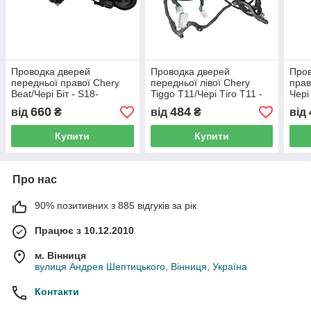
Проводка дверей
Проводка дверей
Пров
передньої правої Chery
передньої лівої Chery
прав
Beat/Чері Біт - S18-
Tiggo T11/Чері Тіго T11 -
Чері
3724080, (з розбірки)
T11-3724070NA, (з
3724
660
484
від
₴
від
₴
від
розбірки)
Купити
Купити
Про нас
90% позитивних з 885 відгуків за рік
Працює з 10.12.2010
м. Вінниця
вулиця Андрея Шептицького, Вінниця, Україна
Контакти