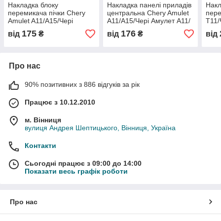
Накладка блоку
Накладка панелі приладів
Накл
перемикача пічки Chery
центральна Chery Amulet
пере
Amulet A11/A15/Чері
A11/A15/Чері Амулет А11/
T11/
Амулет А11/А15 - A15-
А15 - A15-5305361, (з
5709
175
176
від
₴
від
₴
від
8112021BE, (з розбірки)
розбірки)
Про нас
90% позитивних з 886 відгуків за рік
Працює з 10.12.2010
м. Вінниця
вулиця Андрея Шептицького, Вінниця, Україна
Контакти
Сьогодні працює з 09:00 до 14:00
Показати весь графік роботи
Про нас