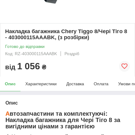
Накладка багажника Chery Tiggo 8/Чері Тіго 8
- 403000115AAABK, (з розбірки)
Готово до відправки
Код: RZ-403000115AAABK
Роздріб
1 056
від
₴
Опис
Характеристики
Доставка
Оплата
Умови п
Опис
А
втозапчастини та комплектуючі:
Накладка багажника
для
Чері Тіго 8
за
вигідними цінами з гарантією