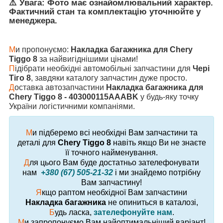
⚠️ Увага: Фото має ознайомлювальний характер.
Фактичний стан та комплектацію уточнюйте у
менеджера.
М
и пропонуємо:
Накладка багажника для Chery
Tiggo 8
за найвигіднішими цінами!
П
ідібрати необхідні автомобільні запчастини для
Чері
Тіго 8
, завдяки каталогу запчастин дуже просто.
Д
оставка автозапчастини
Накладка багажника для
Chery Tiggo 8 - 403000115AAABK
у будь-яку точку
України логістичними компаніями.
М
и підберемо всі необхідні Вам запчастини та
деталі для
Chery Tiggo 8
навіть якщо Ви не знаєте
її точного найменування.
Д
ля цього Вам буде достатньо зателефонувати
нам
+380 (67) 505-21-32
і ми знайдемо потрібну
Вам запчастину!
Я
кщо раптом необхідної Вам запчастини
Накладка багажника
не опиниться в каталозі,
Б
удь ласка,
зателефонуйте нам
.
М
и запропонуємо Вам найоптимальніший варіант!